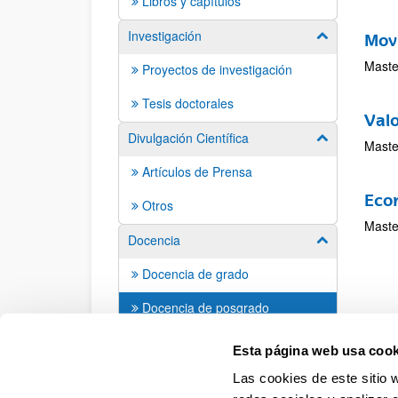
Libros y capítulos
Investigación
Mostrar/ocult
Movi
Maste
Proyectos de investigación
Tesis doctorales
Valo
Divulgación Científica
Mostrar/ocult
Maste
Artículos de Prensa
Eco
Otros
Maste
Docencia
Mostrar/ocult
Docencia de grado
Docencia de posgrado
Contacto
Esta página web usa cook
Las cookies de este sitio 