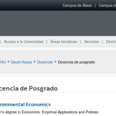
Campus de Álava
Campus de
Acceso a la Universidad
Áreas temáticas
Servicios
Direct
EHU
David Hoyos
Docencia
Docencia de posgrado
cencia de Posgrado
ar subpáginas
ironmental Economics
r's degree in Economics: Empirical Applications and Policies