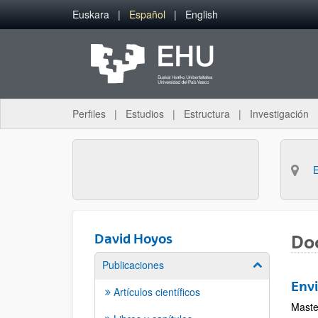
Saltar al contenido principal
Euskara
Español
English
Perfiles
Estudios
Estructura
Investigación
David Hoyos
Do
Publicaciones
Mostrar/ocult
Env
Artículos científicos
Maste