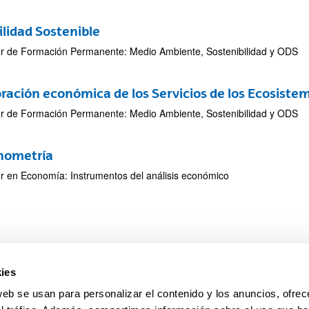
ar subpáginas
lidad Sostenible
r de Formación Permanente: Medio Ambiente, Sostenibilidad y ODS
ración económica de los Servicios de los Ecosiste
ar subpáginas
r de Formación Permanente: Medio Ambiente, Sostenibilidad y ODS
nometría
r en Economía: Instrumentos del análisis económico
ar subpáginas
ies
web se usan para personalizar el contenido y los anuncios, ofrec