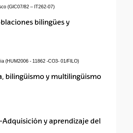
sco (GIC07/82 – IT262-07)
blaciones bilingües y
cia (HUM2006 - 11862 -CO3- 01/FILO)
a, bilingüismo y multilingüismo
Adquisición y aprendizaje del