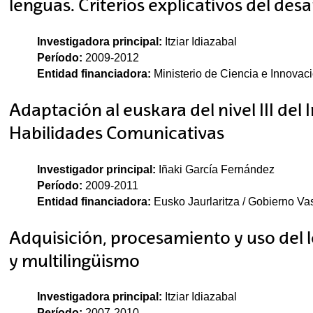
lenguas. Criterios explicativos del desar
Investigadora principal:
Itziar Idiazabal
Período:
2009-2012
Entidad financiadora:
Ministerio de Ciencia e Innovac
Adaptación al euskara del nivel III del 
Habilidades Comunicativas
Investigador principal:
Iñaki García Fernández
Período:
2009-2011
Entidad financiadora:
Eusko Jaurlaritza / Gobierno Va
Adquisición, procesamiento y uso del 
y multilingüismo
Investigadora principal:
Itziar Idiazabal
Período:
2007-2010