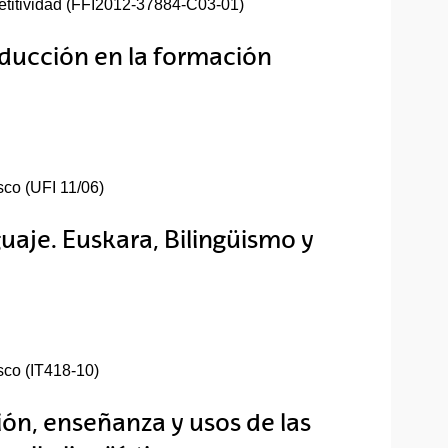
titividad (FFI2012-37884-C03-01)
raducción en la formación
sco (UFI 11/06)
uaje. Euskara, Bilingüismo y
sco (IT418-10)
ión, enseñanza y usos de las