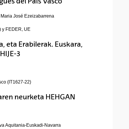
ngües del País Vasco
y Maria José Ezeizabarrena
) y FEDER, UE
 eta Erabilerak. Euskara,
 HIJE-3
sco (IT1627-22)
naren neurketa HEHGAN
va Aquitania-Euskadi-Navarra