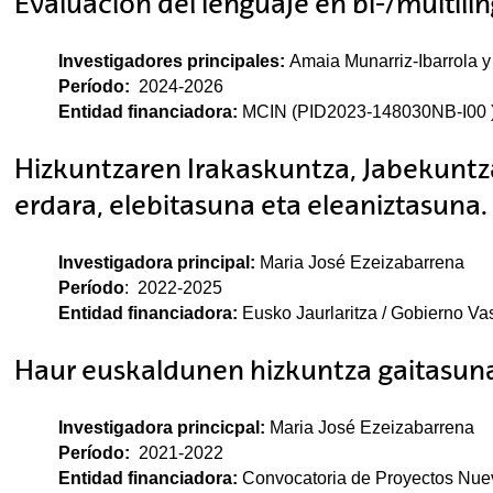
Evaluación del lenguaje en bi-/multili
Investigadores principales:
Amaia Munarriz-Ibarrola 
Período:
2024-2026
Entidad financiadora:
MCIN (PID2023-148030NB-I00 
Hizkuntzaren Irakaskuntza, Jabekuntza,
erdara, elebitasuna eta eleaniztasuna.
tar subpáginas
Investigadora principal:
Maria José Ezeizabarrena
tar subpáginas
Período
: 2022-2025
Entidad financiadora:
Eusko Jaurlaritza / Gobierno Va
Haur euskaldunen hizkuntza gaitasu
Investigadora princicpal:
Maria José Ezeizabarrena
Período:
2021-2022
Entidad financiadora:
Convocatoria de Proyectos Nue