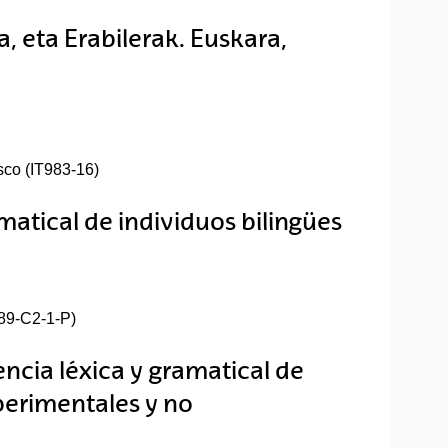
 eta Erabilerak. Euskara,
sco (IT983-16)
matical de individuos bilingües
9-C2-1-P)
ncia léxica y gramatical de
perimentales y no