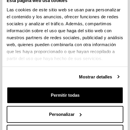
Esta página web usa cookies
Las cookies de este sitio web se usan para personalizar
el contenido y los anuncios, ofrecer funciones de redes
sociales y analizar el tráfico. Además, compartimos
información sobre el uso que haga del sitio web con
nuestros partners de redes sociales, publicidad y análisis
web, quienes pueden combinarla con otra información
que les haya proporcionado o que hayan recopilado a
El grupo ENEDI elabora diferentes tipos de informes
partir del uso que haya hecho de sus servicios.
técnicos para estudios y ensayos realizados en base a
normativa nacional e internacional. De esta manera el
cliente recibe un informe detallado con todo el
Mostrar detalles
procedimiento llevado a cabo. Un ejemplo de estos
informes se muestra a continuación:
Permitir todas
(Abre una nueva ventana)
Informe de ensayo de muro opaco en caja
caliente
(
pdf
, 800,38
Kb
)
(Abre una nueva ventana)
Informe de ensayo de ventana en caja
Personalizar
caliente
(
pdf
, 842,93
Kb
)
(Abre una nueva ventana)
Informe de ensayo de conductividad térmica
media-alta
(
pdf
, 1,18
Mb
)