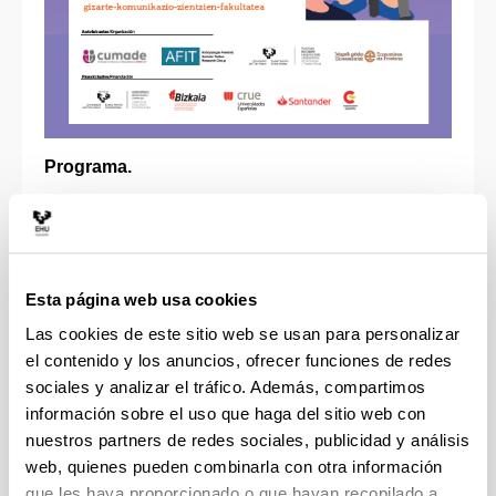
Programa.
9:30-9:45 Recepción
9:45-10:00 Bienvenida
Esta página web usa cookies
· Gorka Moreno. Vicerrector Campus de
Las cookies de este sitio web se usan para personalizar
Bizkaia, UPV/EHU
el contenido y los anuncios, ofrecer funciones de redes
· Matxalen Legarreta. UPV/EHU.
sociales y analizar el tráfico. Además, compartimos
· Laura Ruiz. Economistas sin Fronteras
información sobre el uso que haga del sitio web con
nuestros partners de redes sociales, publicidad y análisis
web, quienes pueden combinarla con otra información
10:00-10:45 El trabajo de cuidados en
que les haya proporcionado o que hayan recopilado a