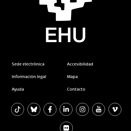
Sede electrónica
Accesibilidad
Información legal
Mapa
Ayuda
Contacto
La EHU en Tiktok
La EHU en Bluesky
La EHU en Facebook
La EHU en Linkedin
La EHU en Instagram
La EHU en Youtu
La EHU 
La EHU en Flickr