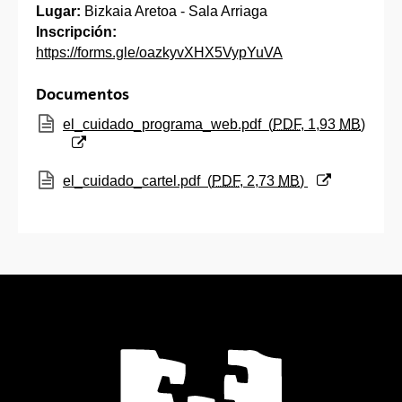
Lugar:
Bizkaia Aretoa - Sala Arriaga
Inscripción:
https://forms.gle/oazkyvXHX5VypYuVA
Documentos
(Abre una nueva ventana)
el_cuidado_programa_web.pdf
(
PDF
, 1,93
MB
)
(Abre una nueva ventana)
el_cuidado_cartel.pdf
(
PDF
, 2,73
MB
)