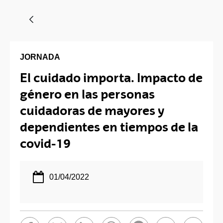
JORNADA
El cuidado importa. Impacto de
género en las personas
cuidadoras de mayores y
dependientes en tiempos de la
covid-19
01/04/2022
Compartir en Facebook - (Abre una nueva ventana)
Compartir en Bluesky - (Abre una nueva ventana)
Compartir en Linkedin - (Abre una nueva ve
Compartir en Whatsapp - (Abre un
Compartir en Telegram - (
Enviar por correo
Copiar en