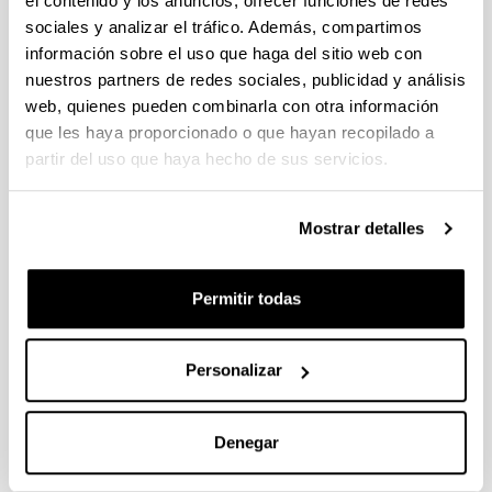
el contenido y los anuncios, ofrecer funciones de redes
Dinámico
sociales y analizar el tráfico. Además, compartimos
información sobre el uso que haga del sitio web con
nuestros partners de redes sociales, publicidad y análisis
web, quienes pueden combinarla con otra información
que les haya proporcionado o que hayan recopilado a
partir del uso que haya hecho de sus servicios.
Publicaciones Innovación Docente
Mostrar detalles
Permitir todas
Servicio de Asesoramiento educativo
(SAE-HELAZ)
Personalizar
Denegar
Recursos