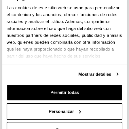
Secretarias Decanato
Las cookies de este sitio web se usan para personalizar
el contenido y los anuncios, ofrecer funciones de redes
Secretaría Facultad
sociales y analizar el tráfico. Además, compartimos
Secretaría Departamentos
información sobre el uso que haga del sitio web con
nuestros partners de redes sociales, publicidad y análisis
Conserjería
web, quienes pueden combinarla con otra información
Técnicos Informáticos
que les haya proporcionado o que hayan recopilado a
Técnicos Audiovisuales
partir del uso que haya hecho de sus servicios.
Secretaría de Másteres
Mostrar detalles
Permitir todas
Gestión de la calidad
Personalizar