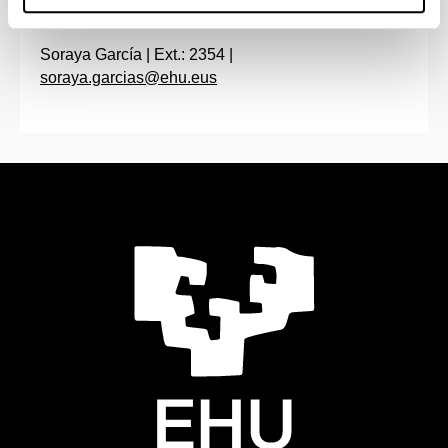
angel.blesa@ehu.eus
Soraya García | Ext.: 2354 |
soraya.garcias@ehu.eus