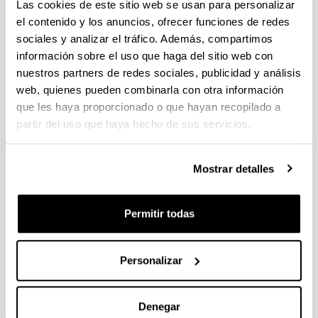
Las cookies de este sitio web se usan para personalizar
Amparo Rodríguez | Ext.: 2354 |
el contenido y los anuncios, ofrecer funciones de redes
amparo.rodriguez@ehu.eus
sociales y analizar el tráfico. Además, compartimos
información sobre el uso que haga del sitio web con
Estíbaliz Guisasola | Ext.: 5169 |
nuestros partners de redes sociales, publicidad y análisis
estibaliz.guisasola@ehu.eus
web, quienes pueden combinarla con otra información
que les haya proporcionado o que hayan recopilado a
Juan Manuel Piriz | Ext.: 2338-5169 |
partir del uso que haya hecho de sus servicios.
juanmanuel.piriz@ehu.eus
Saioa Aresti | Ext.: 2354 | saioa.aresti@ehu.eus
Mostrar detalles
Permitir todas
Tardes
Itziar Gascón | Ext.: 2338 - 5169 |
Personalizar
itziar.gascon@ehu.eus
Denegar
Angel Blesa | Ext.: 2338 - 5169 |