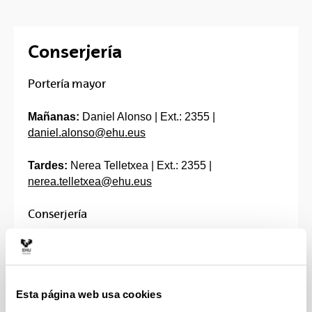
Conserjería
Portería mayor
Mañanas:
Daniel Alonso | Ext.: 2355 |
daniel.alonso@ehu.eus
Tardes:
Nerea Telletxea | Ext.: 2355 |
nerea.telletxea@ehu.eus
Conserjería
Mañanas
Aitor Aramberri | Ext.: 2354-5169 |
aitor.aramberri@ehu.eus
Esta página web usa cookies