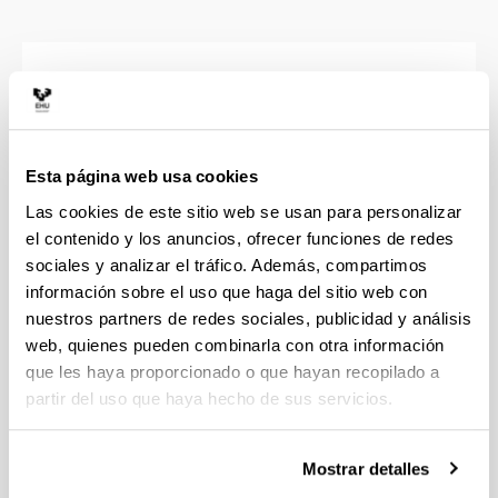
Coche y aparcamiento
La Facultad está muy bien comunicada por
carretera y dispone de amplios parkings. No
Esta página web usa cookies
obstante las obras reducen temporalmente las
plazas de aparcamiento por lo que se recomienda
Las cookies de este sitio web se usan para personalizar
coger el autobús o
compartir el coche
, puesto que
el contenido y los anuncios, ofrecer funciones de redes
existe un servicio habilitado para ello.
sociales y analizar el tráfico. Además, compartimos
información sobre el uso que haga del sitio web con
Aparcamientos del Campus de Leioa
nuestros partners de redes sociales, publicidad y análisis
web, quienes pueden combinarla con otra información
Recorrido en Google Maps
que les haya proporcionado o que hayan recopilado a
partir del uso que haya hecho de sus servicios.
Consulta el recorrido a seguir para
llegar a la
Facultad
desde el punto en que te encuentres. Sólo
Mostrar detalles
tienes que entrar, pinchar en "desde aquí" y poner
el punto de partida que necesites.