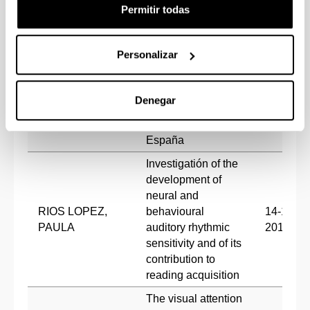
Permitir todas
La
espectacularización
en los informativos
Personalizar
MONTERO
televisivos de prime
17-07-
VARGAS,
time: estudio
2018
ESMERALDA
comparativo entre
Denegar
la República
Dominicana y
España
Investigatión of the
development of
neural and
RIOS LOPEZ,
behavioural
14-12-
PAULA
auditory rhythmic
2018
sensitivity and of its
contribution to
reading acquisition
The visual attention