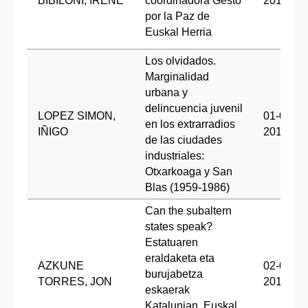
BIBILONI, IRENE
coordinadora Gesto
2018
por la Paz de
Euskal Herria
Los olvidados.
Marginalidad
urbana y
delincuencia juvenil
LOPEZ SIMON,
01-06-
en los extrarradios
IÑIGO
2018
de las ciudades
industriales:
Otxarkoaga y San
Blas (1959-1986)
Can the subaltern
states speak?
Estatuaren
eraldaketa eta
AZKUNE
02-07-
burujabetza
TORRES, JON
2018
eskaerak
Katalunian, Euskal