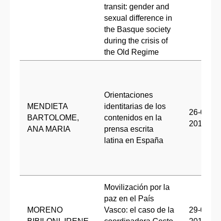
transit: gender and
sexual difference in
the Basque society
during the crisis of
the Old Regime
Orientaciones
MENDIETA
identitarias de los
26-01-
BARTOLOME,
contenidos en la
2018
ANA MARIA
prensa escrita
latina en España
Movilización por la
paz en el País
MORENO
Vasco: el caso de la
29-05-