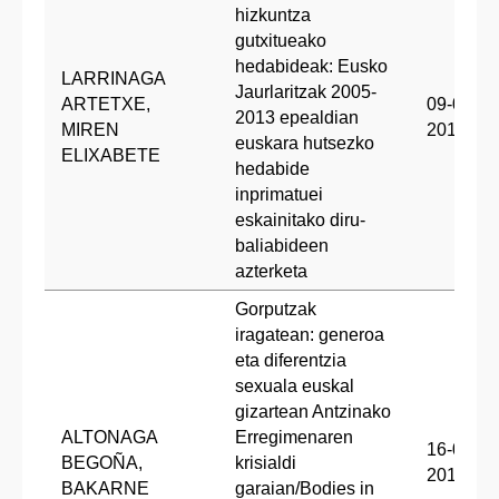
hizkuntza
gutxitueako
hedabideak: Eusko
LARRINAGA
Jaurlaritzak 2005-
ARTETXE,
09-03-
2013 epealdian
MIREN
2018
euskara hutsezko
ELIXABETE
hedabide
inprimatuei
eskainitako diru-
baliabideen
azterketa
Gorputzak
iragatean: generoa
eta diferentzia
sexuala euskal
gizartean Antzinako
ALTONAGA
Erregimenaren
16-03-
BEGOÑA,
krisialdi
2018
BAKARNE
garaian/Bodies in