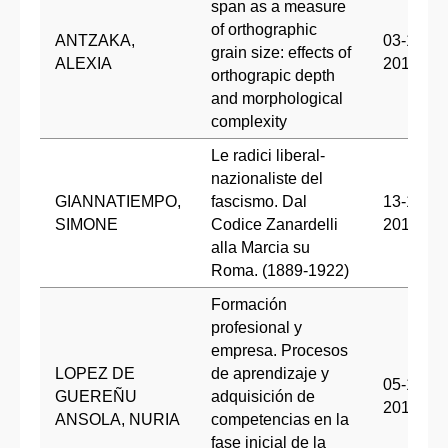
span as a measure
of orthographic
ANTZAKA,
03-12-
grain size: effects of
ALEXIA
2018
orthograpic depth
and morphological
complexity
Le radici liberal-
nazionaliste del
GIANNATIEMPO,
fascismo. Dal
13-12-
SIMONE
Codice Zanardelli
2018
alla Marcia su
Roma. (1889-1922)
Formación
profesional y
empresa. Procesos
LOPEZ DE
de aprendizaje y
05-12-
GUEREÑU
adquisición de
2018
ANSOLA, NURIA
competencias en la
fase inicial de la