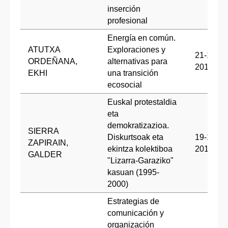
inserción
profesional
Energía en común.
ATUTXA
Exploraciones y
21-12-
ORDEÑANA,
alternativas para
2018
EKHI
una transición
ecosocial
Euskal protestaldia
eta
demokratizazioa.
SIERRA
Diskurtsoak eta
19-12-
ZAPIRAIN,
ekintza kolektiboa
2018
GALDER
"Lizarra-Garaziko"
kasuan (1995-
2000)
Estrategias de
comunicación y
organización