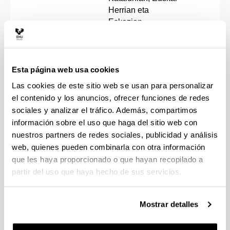
Herrian eta
Eskozian
Políticas de
educación
ARISPE
intercultural en las
09-07-
Esta página web usa cookies
HINOJOSA,
autonomías
2018
Las cookies de este sitio web se usan para personalizar
VALENTIN
indígena originaria
el contenido y los anuncios, ofrecer funciones de redes
campesinas en
Bolivia
sociales y analizar el tráfico. Además, compartimos
información sobre el uso que haga del sitio web con
Propuesta de un
nuestros partners de redes sociales, publicidad y análisis
modelo para medir
web, quienes pueden combinarla con otra información
el impacto de la
que les haya proporcionado o que hayan recopilado a
PARTIDA
cultura en el
16-07-
partir del uso que haya hecho de sus servicios.
HERNANDEZ,
desarrollo
2018
ALICIA PAOLA
sostenible. Los
casos de
Mostrar detalles
Estocolmo, Bilbao y
Guadalajara