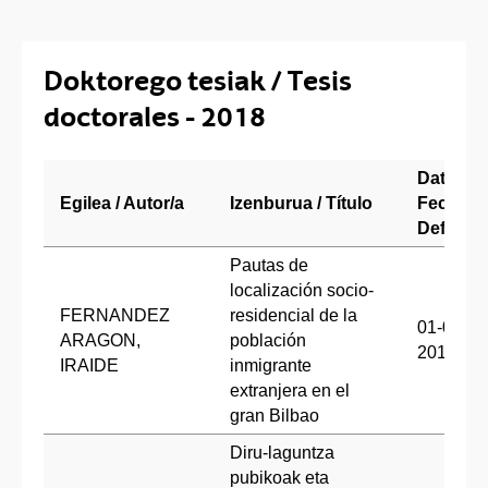
Doktorego tesiak / Tesis
doctorales - 2018
Data /
Egilea / Autor/a
Izenburua / Título
Fecha
Defensa
Pautas de
localización socio-
FERNANDEZ
residencial de la
01-02-
ARAGON,
población
2018
IRAIDE
inmigrante
extranjera en el
gran Bilbao
Diru-laguntza
pubikoak eta