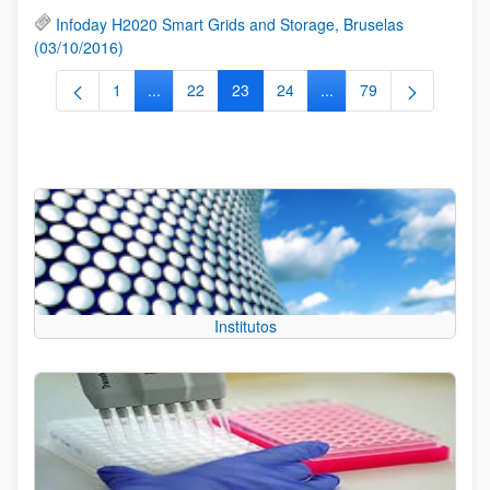
Infoday H2020 Smart Grids and Storage, Bruselas
(03/10/2016)
1
...
22
23
24
...
79
Página
Páginas intermedias Use TAB para desplazarse.
Página
Página
Página
Páginas intermedias Us
Página
Institutos