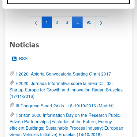
al 30/07/2026 (ambos incluídos)
1
2
3
...
95
Página
Página
Página
Páginas intermedias Use TAB 
Página
Noticias
RSS
H2020: Abierta Convocatoria Starting Grant 2017
H2020: Jornada Informativa sobre la línea ICT 32:
Startup Europe for Growth and Innovation Radar, Bruselas
(17/11/2016)
III Congreso Smart Grids , 18-19/10/2016 (Madrid)
Horizon 2020 Information Day on the Research Public-
Private Partnerships (Factories of the Future; Energy-
efficient Buildings; Sustainable Process Industry; European
Green Vehicles Initiative) Bruselas (14/10/2016)