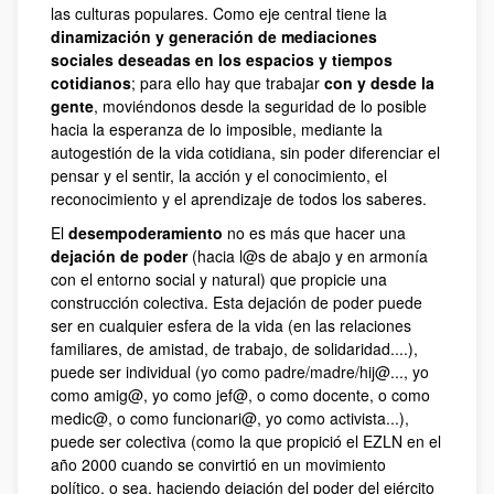
las culturas populares. Como eje central tiene la
dinamización y generación de mediaciones
sociales deseadas en los espacios y tiempos
cotidianos
; para ello hay que trabajar
con y desde la
gente
, moviéndonos desde la seguridad de lo posible
hacia la esperanza de lo imposible, mediante la
autogestión de la vida cotidiana, sin poder diferenciar el
pensar y el sentir, la acción y el conocimiento, el
reconocimiento y el aprendizaje de todos los saberes.
El
desempoderamiento
no es más que hacer una
dejación de poder
(hacia l@s de abajo y en armonía
con el entorno social y natural) que propicie una
construcción colectiva. Esta dejación de poder puede
ser en cualquier esfera de la vida (en las relaciones
familiares, de amistad, de trabajo, de solidaridad....),
puede ser individual (yo como padre/madre/hij@..., yo
como amig@, yo como jef@, o como docente, o como
medic@, o como funcionari@, yo como activista...),
puede ser colectiva (como la que propició el EZLN en el
año 2000 cuando se convirtió en un movimiento
político, o sea, haciendo dejación del poder del ejército