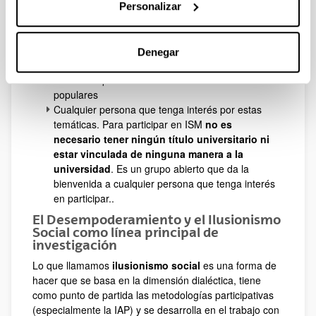
profesorado, alumnado u otro tipo de personal de
Personalizar
otros grados.
Personas que trabajan en el ámbito comunitario,
educativo, de animación socio-cultural,
Denegar
participación, dinamización lingüística...
Personas que sean transmisoras de saberes
populares
Cualquier persona que tenga interés por estas
temáticas. Para participar en ISM
no es
necesario tener ningún título universitario ni
estar vinculada de ninguna manera a la
universidad
. Es un grupo abierto que da la
bienvenida a cualquier persona que tenga interés
en participar..
El Desempoderamiento y el Ilusionismo
Social como línea principal de
investigación
Lo que llamamos
ilusionismo social
es una forma de
hacer que se basa en la dimensión dialéctica, tiene
como punto de partida las metodologías participativas
(especialmente la IAP) y se desarrolla en el trabajo con