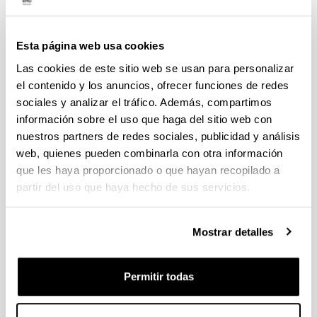
proyectos, debates y actividades formativas:
jornadas, cursos, encuentros, kedadas...
Solicitar y/u ofrecer orientación en determinados
trabajos de docencia y/o investigación, tales
Esta página web usa cookies
como TFG, TFM, proyectos de investigación,
Las cookies de este sitio web se usan para personalizar
proyectos o acciones de transformación
el contenido y los anuncios, ofrecer funciones de redes
educativa, de transformación comunitaria, de
sociales y analizar el tráfico. Además, compartimos
participación...
Colaborar en la construcción colectiva de
información sobre el uso que haga del sitio web con
actividades docentes y/o de investigación
nuestros partners de redes sociales, publicidad y análisis
Coordinar acciones formativas y/o de
web, quienes pueden combinarla con otra información
investigación en un lugar geográfico determinado
que les haya proporcionado o que hayan recopilado a
Gente que pueda estar interesada en
partir del uso que haya hecho de sus servicios.
participar:
Estudiantes, docentes y personal de
Mostrar detalles
administración y servicios de los grados de
Educación Infantil, Educación Primaria,
Educación Social, Antropología, Trabajo Social,
Permitir todas
Pedagogía, Ciencias de la Actividad Física y del
Deporte, Ciencias de la Salud... Si bien, se puede
incorporar en cualquier momento otro