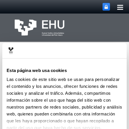
Abri
Saltar al contenido principal
me
prin
Esta página web usa cookies
Las cookies de este sitio web se usan para personalizar
el contenido y los anuncios, ofrecer funciones de redes
MecMat (Grupo de
Investigación Mecánica
sociales y analizar el tráfico. Además, compartimos
Abrir/cerrar m
Menú
de Materiales)
información sobre el uso que haga del sitio web con
nuestros partners de redes sociales, publicidad y análisis
web, quienes pueden combinarla con otra información
Contacto
que les haya proporcionado o que hayan recopilado a
partir del uso que haya hecho de sus servicios.