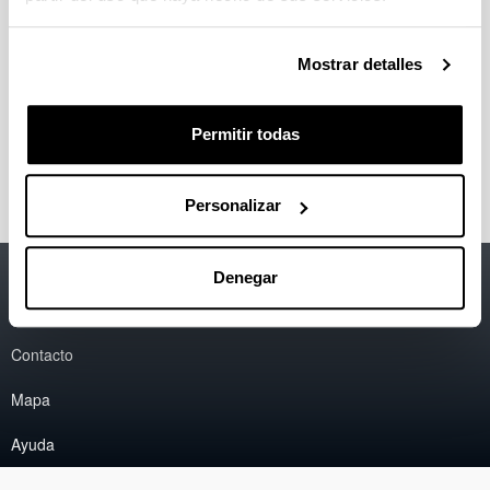
Faustino Mujika Garitano
Departamento de Ingeniería Mecánica
Mostrar detalles
Escuela de Ingeniería de Gipuzkoa, UPV/EHU
Europa Plaza 1, 20018 Donostia-San Sebastián
Teléfono
: +34 943 01 86 28
Permitir todas
Correo electrónico
: faustino.mujika@ehu.eus
Personalizar
Accesibilidad
EHU
Denegar
Información legal
Contacto
Mapa
Ayuda