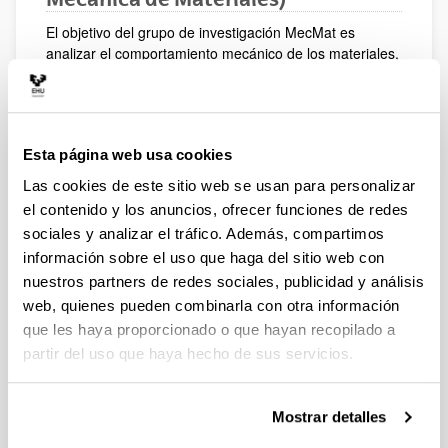
El objetivo del grupo de investigación MecMat es
analizar el comportamiento mecánico de los materiales,
principalmente de los materiales compuestos. Se
desarrollan nuevos planteamientos analíticos cuya
idoneidad se compara con los análisis experimentales y
numéricos. La oferta tecnológica del grupo consiste en
Esta página web usa cookies
realizar ensayos mecánicos de materiales composites,
realizar análisis numéricos utilizando el método de
Las cookies de este sitio web se usan para personalizar
elementos finitos y la impartición de cursos de
el contenido y los anuncios, ofrecer funciones de redes
formación a medida, por ejemplo: Mecánica de
sociales y analizar el tráfico. Además, compartimos
Composites, Mecánica de Materiales, Método de
información sobre el uso que haga del sitio web con
Elementos Finitos.
nuestros partners de redes sociales, publicidad y análisis
web, quienes pueden combinarla con otra información
que les haya proporcionado o que hayan recopilado a
partir del uso que haya hecho de sus servicios.
Mostrar detalles