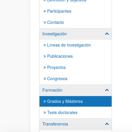
Participantes
Contacto
Investigación
Mostrar/ocult
Líneas de investigación
Publicaciones
Proyectos
Congresos
Formación
Mostrar/ocult
Grados y Másteres
Tesis doctorales
Transferencia
Mostrar/ocult