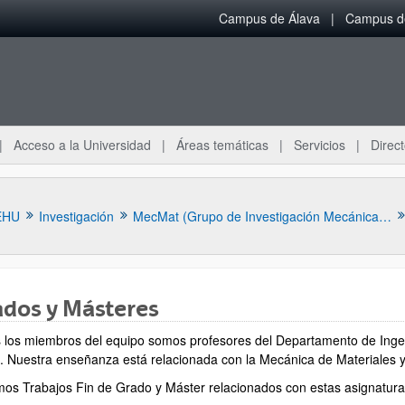
Campus de Álava
Campus de
Acceso a la Universidad
Áreas temáticas
Servicios
Direct
EHU
Investigación
MecMat (Grupo de Investigación Mecánica de Materiales)
dos y Másteres
 los miembros del equipo somos profesores del Departamento de Ingen
. Nuestra enseñanza está relacionada con la Mecánica de Materiales y 
ar subpáginas
imos Trabajos Fin de Grado y Máster relacionados con estas asignaturas