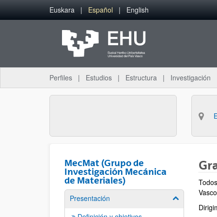
Saltar al contenido principal
Euskara
Español
English
Perfiles
Estudios
Estructura
Investigación
MecMat (Grupo de
Gra
Investigación Mecánica
de Materiales)
Todos
Vasco
Presentación
Mostrar/ocult
Dirig
Definición y objetivos