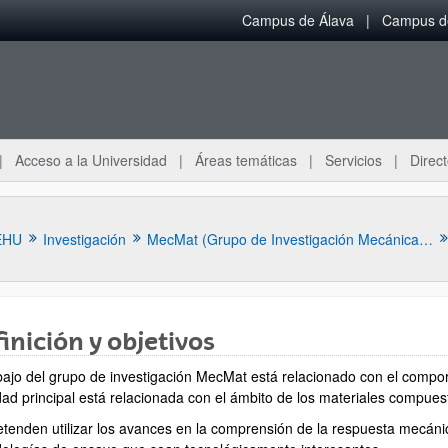
Campus de Álava
Campus de
Acceso a la Universidad
Áreas temáticas
Servicios
Direct
EHU
Investigación
MecMat (Grupo de Investigación Mecánica de Materiales)
inición y objetivos
abajo del grupo de investigación MecMat está relacionado con el compo
idad principal está relacionada con el ámbito de los materiales compues
ar subpáginas
etenden utilizar los avances en la comprensión de la respuesta mecánic