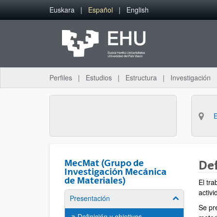
Saltar al contenido principal
Euskara
Español
English
Perfiles
Estudios
Estructura
Investigación
MecMat (Grupo de
Def
Investigación Mecánica
de Materiales)
El tr
activ
Presentación
Mostrar/ocult
Se pr
Definición y objetivos