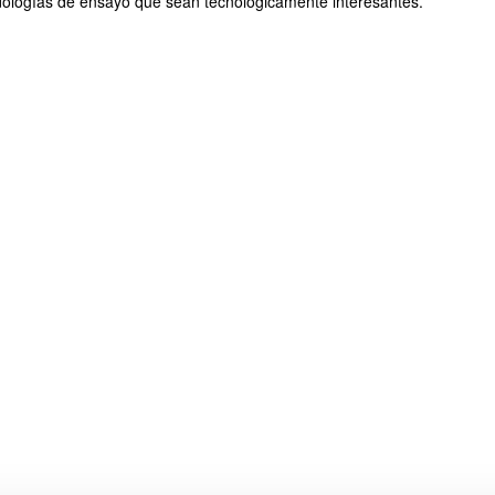
ologías de ensayo que sean tecnológicamente interesantes.
ar subpáginas
ar subpáginas
ar subpáginas