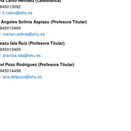
a Calvo Hernáez (Catedrática)
 945013092
l:
b.calvo@ehu.es
 Ángeles Solinís Aspiazu (Profesora Titular)
 945013469
l:
marian.solinis@ehu.es
ar subpáginas
xazu Isla Ruiz (Profesora Titular
)
 945013469
l:
arantxa.isla@ehu.es
el Pozo Rodríguez (Profesora Titular)
 945014498
ar subpáginas
l:
ana.delpozo@ehu.es