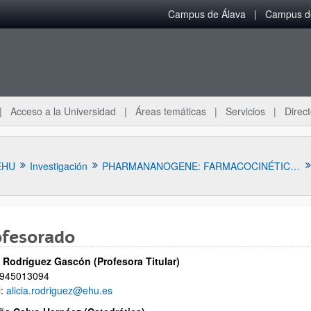
Campus de Álava
Campus de
Acceso a la Universidad
Áreas temáticas
Servicios
Direct
EHU
Investigación
PHARMANANOGENE: FARMACOCINÉTICA, NANOTECNOLOGÍA Y TERAPIA GÉNICA
ofesorado
a Rodríguez Gascón (Profesora Titular)
 945013094
l:
alicia.rodriguez@ehu.es
ar subpáginas