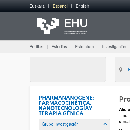
Saltar al contenido principal
Euskara
Español
English
Perfiles
Estudios
Estructura
Investigación
PHARMANANOGENE:
Pr
FARMACOCINÉTICA,
NANOTECNOLOGÍA Y
Alici
TERAPIA GÉNICA
Tfno:
e-mai
Grupo Investigación
Mostrar/ocult