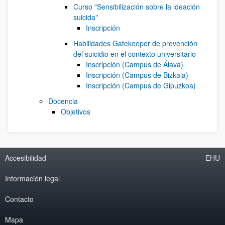
Curso "Sensibilización sobre la ideación
suicida"
Inscripción
Habilidades Gatekeeper de prevención
del suicidio en el contexto universitario
Inscripción (Campus de Álava)
Inscripción (Campus de Bizkaia)
Inscripción (Campus de Gipuzkoa)
Docencia
Objetivos
Accesibilidad
EHU
Información legal
Contacto
Mapa