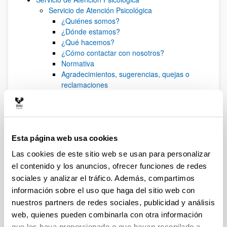
Servicio de Atención Psicológica
¿Quiénes somos?
¿Dónde estamos?
¿Qué hacemos?
¿Cómo contactar con nosotros?
Normativa
Agradecimientos, sugerencias, quejas o
reclamaciones
Memorias
Prensa
Servicios ofertados
Atención psicológica
Esta página web usa cookies
Talleres para estudiantes
Salud mental: la asignatura pendiente
Las cookies de este sitio web se usan para personalizar
Talleres anteriores
el contenido y los anuncios, ofrecer funciones de redes
Del estrés a la capacidad resolutiva
sociales y analizar el tráfico. Además, compartimos
Inscripción
información sobre el uso que haga del sitio web con
Deseo, erotismo y buenos tratos
nuestros partners de redes sociales, publicidad y análisis
Inscripción
web, quienes pueden combinarla con otra información
Inscripción (Campus de Bizkaia)
que les haya proporcionado o que hayan recopilado a