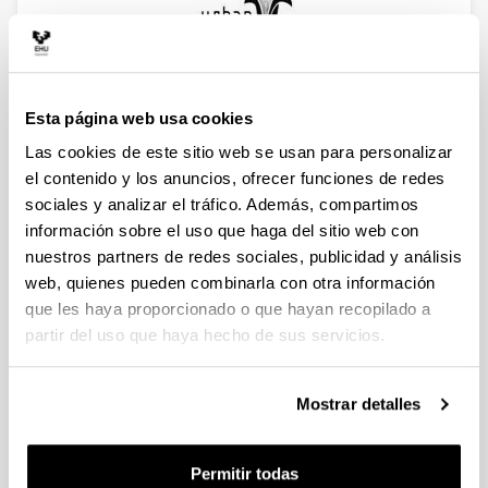
URBAN ELIKA - ELIKAGAIAK DENONTZAT
Esta página web usa cookies
info.urban-elika@ehu.eus
Las cookies de este sitio web se usan para personalizar
el contenido y los anuncios, ofrecer funciones de redes
sociales y analizar el tráfico. Además, compartimos
información sobre el uso que haga del sitio web con
nuestros partners de redes sociales, publicidad y análisis
web, quienes pueden combinarla con otra información
URBAN ELIKA
que les haya proporcionado o que hayan recopilado a
Facultad de Ciencias Sociales y de la
partir del uso que haya hecho de sus servicios.
Comunicación - Leire Escajedo
Universidad del País Vasco/ Euskal Herriko
Unibertsitatea
Mostrar detalles
Barrio Sarriena s/n.
Leioa-Erandio 48940 - Bizkaia
Permitir todas