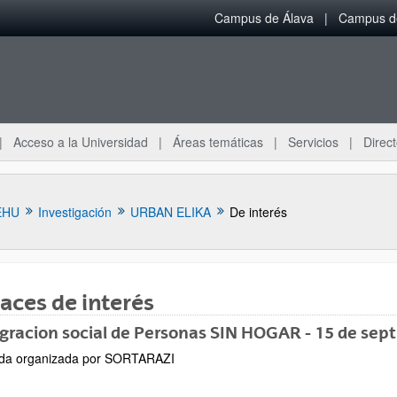
Campus de Álava
Campus de
Acceso a la Universidad
Áreas temáticas
Servicios
Direct
EHU
Investigación
URBAN ELIKA
De interés
aces de interés
gracion social de Personas SIN HOGAR - 15 de sep
ar subpáginas
da organizada por SORTARAZI