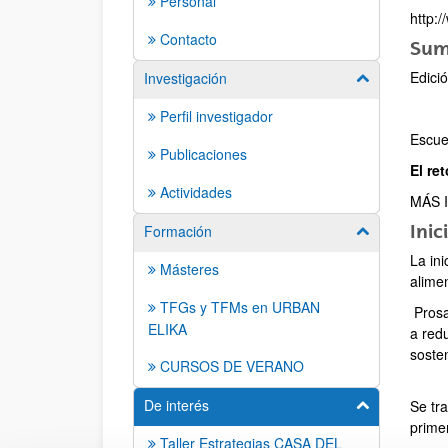
Personal
http:
Contacto
Sum
Edici
Investigación
Mostrar/ocult
Perfil investigador
Escu
Publicaciones
El re
Actividades
MÁS 
Inic
Formación
Mostrar/ocult
La ini
Másteres
alime
TFGs y TFMs en URBAN
Prosa
ELIKA
a red
soste
CURSOS DE VERANO
De interés
Se tr
Mostrar/ocult
prime
Taller Estrategias CASA DEL