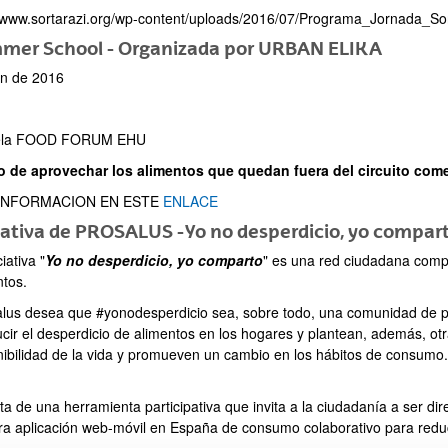
//www.sortarazi.org/wp-content/uploads/2016/07/Programa_Jornada_Sor
mer School - Organizada por URBAN ELIKA
ón de 2016
ar subpáginas
ela FOOD FORUM EHU
to de aprovechar los alimentos que quedan fuera del circuito come
INFORMACION EN ESTE
ENLACE
iativa de PROSALUS - Yo no desperdicio, yo compar
ar subpáginas
ciativa "
Yo no desperdicio, yo comparto
" es una red ciudadana comp
ntos.
lus desea que #yonodesperdicio sea, sobre todo, una comunidad de p
ucir el desperdicio de alimentos en los hogares y plantean, además, o
nibilidad de la vida y promueven un cambio en los hábitos de consumo.
ata de una herramienta participativa que invita a la ciudadanía a ser 
ar subpáginas
ra aplicación web-móvil en España de consumo colaborativo para reduci