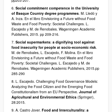
pp203-207.
6.
Social commitment competence in the University
of Basque Country degree programmes
. M. Lledó y
A. Inza. En el libro Envisioning a Future without Food
Waste and Food Poverty: Societal Challenges. L.
Escajedo y M. de Renobales. Wageningen Academic
Publishers, 2015. pp 209-216.
7.
Social supermarkets: a dignifying tool against
food insecurity for people at socio-economic risk
.
M. de Renobales, L. Escajedo, F. Molina. En el libro
Envisioning a Future without Food Waste and Food
Poverty: Societal Challenges. L. Escajedo y M. de
Renobales. Wageningen Academic Publishers, 2015.pp
285-290
8. L. Escajedo. Challenging Food Governance Models:
Analyzing the Food Citizen and the Emerging Food
Constitutionalism from an EU Perspective.
Journal of
Agricultural and Environmental Ethics
(Springer),
28:2015.
9. A. Castro Jover.
Food and Interculturality: a