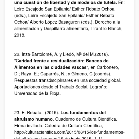
una cuestión de libertad y de modelos de tutela.
En:
Leire Escajedo San Epifanio/ Esther Rebato Ochoa
(eds.), Leire Escajedo San Epifanio/ Esther Rebato
Ochoa/ Alberto López Basaguren (eds.), Derecho a la
alimentación y Despilfarro alimentario, Tirant lo Blanch,
2018.
22. Inza-Bartolomé, A. y Lledó, Mª del M.(2016).
"C
aridad frente a residualización: Bancos de
Alimentos en las ciudades vascas
", en Carbonero,
D.; Raya, E.; Caparrós, N.; y Gimeno, C.(coords).
Respuestas transdisciplinares en una sociedad global.
Aportaciones desde el Trabajo Social. Logroño:
Universidad de la Rioja.
23. E. Rebato. (2015):
Los fundamentos del
altruismo humano
. Cuaderno de Cultura Científica.
Firma invitada. Cátedra de Cultura Científica,
http://culturacientifica.com/2015/06/15/los-fundamentos-
del-altruismo-humano/15 de junio 2015: 1-11.