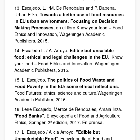
13. Escajedo, L. /M. De Renobales and P. Dapena,
Urban Elika,
Towards a better use of food resources
in EU urban environment: Focusing on Decision
Making Processes,
en el libro Know your food – Food
Ethics and Innovation, Wageningen Academic
Publishers, 2015.
14. Escajedo L. / A. Arroyo:
Edible but unsalable
food: ethical and legal challenges in the EU
, Know
your food – Food Ethics and Innovation, Wageningen
Academic Publishers, 2015.
15. L. Escajedo.
The politics of Food Waste and
Food Poverty in the EU: some ethical reflections.
Food Futures: ethics, science and culture.Wageningen
Academic Publisher, 2016.
16. Leire Escajedo, Mertxe de Renobales, Amaia Inza.
"
Food Banks".
Encyclopedia of Food and Agriculture
Ethics, Springer, 2ª edición, 2017. En prensa.
17. L. Escajedo / Alicia Arroyo,
"Edible but
Unmarketable Food
", Encyclopedia of Food and