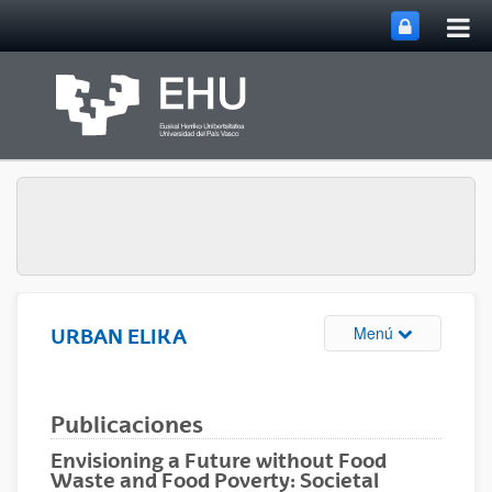
Abri
Saltar al contenido principal
me
prin
Abrir/cerrar m
Menú
URBAN ELIKA
Publicaciones
Envisioning a Future without Food
Waste and Food Poverty: Societal