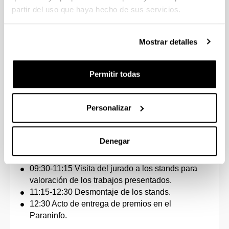
ESO y Bachillerato con la actividad científica
partir del uso que haya hecho de sus servicios.
(siendo ellos los protagonistas) aprovechando la
belleza y atractivo de los cristales.
Mostrar detalles
En esta edición han participado 25 Centros de la
Comunidad Autónoma Vasca con más de 800
alumnos implicados. A la final asisten 13 Centros y
Permitir todas
150 alumnos y alumnas.
Personalizar
Programa
08:30-09:30 Recogida de acreditaciones de los
Denegar
inscritos en la Grande Salle y montaje de las
maquetas en los stands.
09:30-11:15 Visita del jurado a los stands para
valoración de los trabajos presentados.
11:15-12:30 Desmontaje de los stands.
12:30 Acto de entrega de premios en el
Paraninfo.