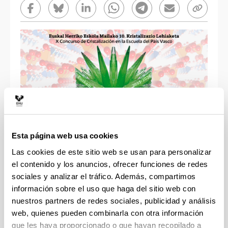
Compartir en Facebook - (Abre una nueva ventana)
Compartir en Bluesky - (Abre una nueva ventana)
Compartir en Linkedin - (Abre una nueva ve
Compartir en Whatsapp - (Abre un
Compartir en Telegram - (
Enviar por correo
Copiar en
Esta página web usa cookies
Día:
15/05/2026
Las cookies de este sitio web se usan para personalizar
Hora
: 9:30 - 13:30
el contenido y los anuncios, ofrecer funciones de redes
Lugar
: Facultad de Ciencia y Tecnología
sociales y analizar el tráfico. Además, compartimos
información sobre el uso que haga del sitio web con
Es la X Edición del Concurso de Cristalización en
nuestros partners de redes sociales, publicidad y análisis
la Escuela del País Vasco. El objetivo de este
web, quienes pueden combinarla con otra información
concurso es poner en contacto a los estudiantes de
que les haya proporcionado o que hayan recopilado a