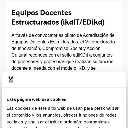
Equipos Docentes
Estructurados (ikdIT/EDikd)
A través de convocatorias piloto de Acreditación de
Equipos Docentes Estructurados, el Vicerrectorado
de Innovación, Compromiso Social y Acción
Cultural reconoce con el sello edIKDit a conjuntos
de profesores y profesoras que realizan su función
docente alineada con el modelo IKD, y se
caracterizan por realizar su labor con un alto grado
de coordinación y compromiso con el aprendizaje
de los estudiantes. En la convocatoria de 2018 se
ha reconocido a 5 equipos docentes del Centro con
Esta página web usa cookies
este sello.
Las cookies de este sitio web se usan para personalizar
Equipos docentes estructurados reconocidos en la
el contenido y los anuncios, ofrecer funciones de redes
Convocatoria 2018:
sociales y analizar el tráfico. Además, compartimos