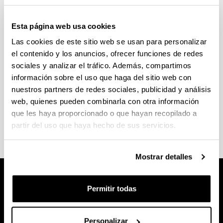
Enlaces de interés
Esta página web usa cookies
Las cookies de este sitio web se usan para personalizar
(Abre una nueva ventana)
Acceso a la Universidad
el contenido y los anuncios, ofrecer funciones de redes
sociales y analizar el tráfico. Además, compartimos
(Abre una nueva ventana)
Normas de permanencia
información sobre el uso que haga del sitio web con
nuestros partners de redes sociales, publicidad y análisis
(Abre una nueva ventana)
Normativa académica
web, quienes pueden combinarla con otra información
(Abre una nueva ventana)
que les haya proporcionado o que hayan recopilado a
Información de becas
partir del uso que haya hecho de sus servicios.
Mostrar detalles
Permitir todas
Personalizar