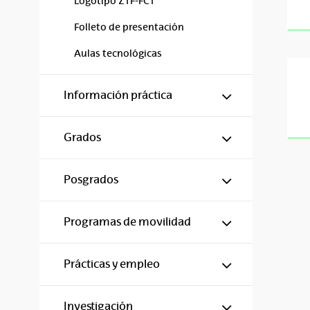
Logotipo ZTF-FCT
Folleto de presentación
Aulas tecnológicas
Mostrar/ocul
Información práctica
Mostrar/ocul
Grados
Mostrar/ocul
Posgrados
Mostrar/ocul
Programas de movilidad
Mostrar/ocul
Prácticas y empleo
Mostrar/ocul
Investigación