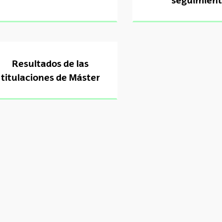
Resultados de las
tar subpáginas
titulaciones de Máster
tar subpáginas
tar subpáginas
tar subpáginas
tar subpáginas
tar subpáginas