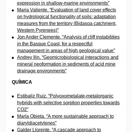
expression in shallow-marine environments”
Maria Valiente. “Evaluation of land cover effects
on hydrological functionality of soils: adaptation
measures from the territory (Bidasoa catchment,
Western Pyrenees)”
Jon Ander Clemente. “Analysis of cliff instabilities
in the Basque Coast, for a respectful
management in areas of high geological value”
Andrey Ilin. “Geomicrobiological interactions and
mineral neoformation in sediments of acid mine
drainage environments”
QUÍMICA
Estibaliz Ruiz. “Polyoxometalate-metalorganic
hybrids with selective sorption properties towards
CO2”
María Obieta. “A more sustainable approach to
diaryldiacetylenes”
Galder Llorente. “A cascade approach to