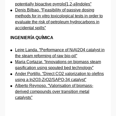
potentially bioactive pyrrolo[1,2-a]indoles”
Denis Bilbao. “Feasibility of passive dosing
methods for in vitro toxicological tests in order to
evaluate the risk of petroleum hydrocarbons in
accidental spills”
INGENIERÍA QUÍMICA
Leire Landa. “Performance of NiAl2O4 catalyst in
the steam reforming of raw bio-oil”
Maria Cortazar. “Innovations on biomass steam
gasification using spouted bed technology”
Ander Portillo. “Direct CO2 valorization to olefins
using a In2O3-ZrO2/SAPO-34 catalyst”
Alberto Reynoso. “Valorisation of biomass-
derived compounds over transition metal
catalysts”