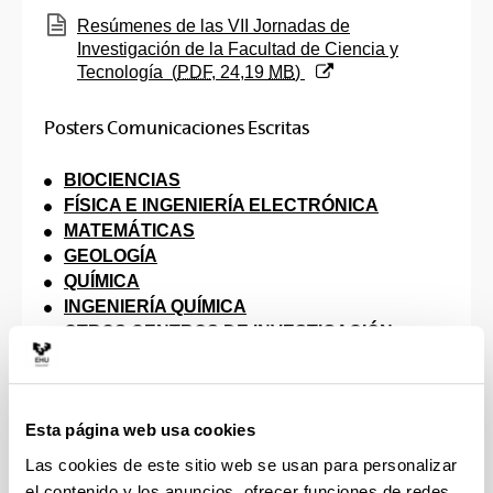
(Abre una nueva ventana)
Resúmenes de las VII Jornadas de
Investigación de la Facultad de Ciencia y
Tecnología
(
PDF
, 24,19
MB
)
Posters Comunicaciones Escritas
BIOCIENCIAS
FÍSICA E INGENIERÍA ELECTRÓNICA
MATEMÁTICAS
GEOLOGÍA
QUÍMICA
INGENIERÍA QUÍMICA
OTROS CENTROS DE INVESTIGACIÓN
Vídeos Comunicaciones Orales
BIOCIENCIAS
Esta página web usa cookies
Las cookies de este sitio web se usan para personalizar
Asier Larrea. “Characterization of six novel ApoE
el contenido y los anuncios, ofrecer funciones de redes