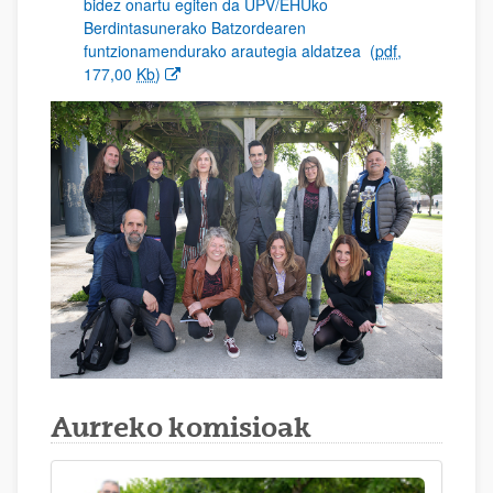
bidez onartu egiten da UPV/EHUko
Berdintasunerako Batzordearen
funtzionamendurako arautegia aldatzea
(
pdf
,
177,00
Kb
)
Aurreko komisioak