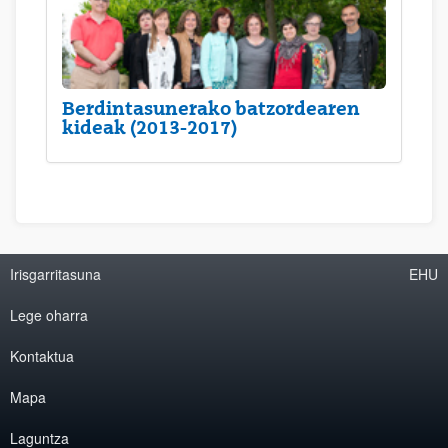
Berdintasunerako batzordearen
kideak (2013-2017)
Irisgarritasuna
EHU
Lege oharra
Kontaktua
Mapa
Laguntza