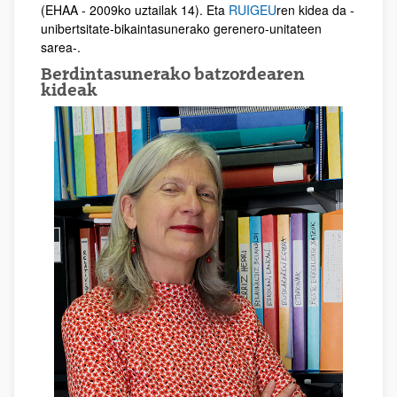
(EHAA - 2009ko uztailak 14). Eta
RUIGEU
ren kidea da -
unibertsitate-bikaintasunerako gerenero-unitateen
sarea-.
Berdintasunerako batzordearen
kideak