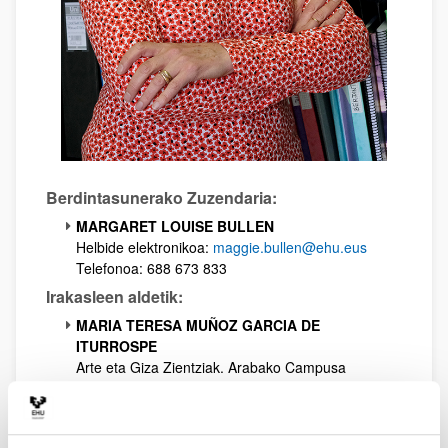
Berdintasunerako Zuzendaria:
MARGARET LOUISE BULLEN
Helbide elektronikoa:
maggie.bullen@ehu.eus
Telefonoa: 688 673 833
Irakasleen aldetik:
MARIA TERESA MUÑOZ GARCIA DE
ITURROSPE
Arte eta Giza Zientziak. Arabako Campusa
maite.munoz@ehu.eus
ANA ISABEL PUENTE MARTÍNEZ
Zientziak. Zientzia eta Teknologia Fakultatea.