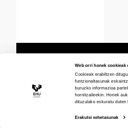
Web orri honek cookieak e
Cookieak erabiltzen ditugu
funtzionaltasunak eskaintz
buruzko informazioa partek
hornitzaileekin. Horiek au
dituzulako eskuratu duten 
Erakutsi xehetasunak