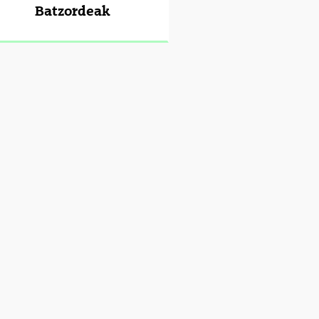
Batzordeak
tatu azpiorriak
tatu azpiorriak
tatu azpiorriak