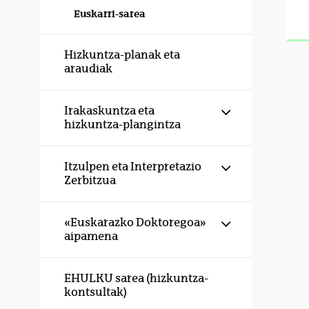
Euskarri-sarea
Hizkuntza-planak eta
araudiak
Erakutsi/izku
Irakaskuntza eta
hizkuntza-plangintza
Erakutsi/izku
Itzulpen eta Interpretazio
Zerbitzua
Erakutsi/izku
«Euskarazko Doktoregoa»
aipamena
EHULKU sarea (hizkuntza-
kontsultak)