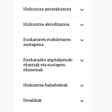
Erakutsi/izku
Hizkuntza-prestakuntza
Erakutsi/izku
Hizkuntza-akreditazioa
Erakutsi/izku
Euskararen erabileraren
sustapena
Erakutsi/izku
Euskarazko argitalpenak:
ekarriak eta sustapen-
ekimenak
Erakutsi/izku
Hizkuntza-baliabideak
Erakutsi/izku
Deialdiak