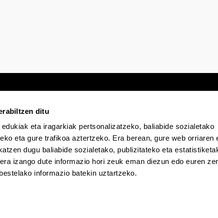
rabiltzen ditu
 edukiak eta iragarkiak pertsonalizatzeko, baliabide sozialetako
Egoitza elektronikoa
Irisgarritasuna
Lege
eko eta gure trafikoa aztertzeko. Era berean, gure web orriaren e
atzen dugu baliabide sozialetako, publizitateko eta estatistiketa
kera izango dute informazio hori zeuk eman diezun edo euren zerb
EHU Tiktok-en
EHU Bluesky-n
EHU Fa
bestelako informazio batekin uztartzeko.