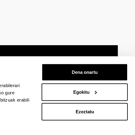
Dena onartu
 oharra
Mapa
Laguntza
Kontaktua
rabilerari
Egokitu
ko gure
itzuak erabili
cebook-en
EHU Linkedin-en
EHU Instagram-en
EHU Youtube-en
EHU Vimeo-en
EHU Flickr-en
Ezeztatu