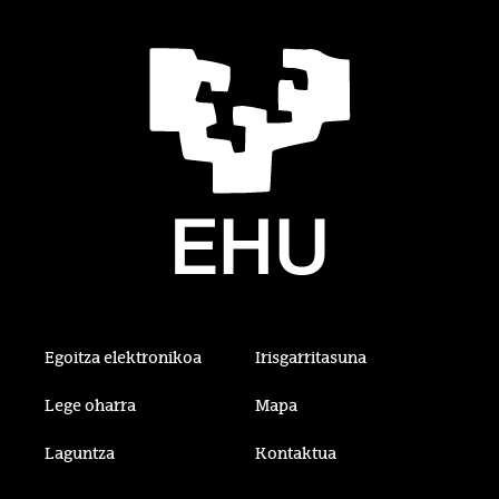
Egoitza elektronikoa
Irisgarritasuna
Lege oharra
Mapa
Laguntza
Kontaktua