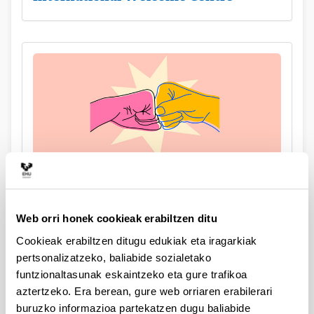
Berdinen arteko laguntza
Web orri honek cookieak erabiltzen ditu
Cookieak erabiltzen ditugu edukiak eta iragarkiak
pertsonalizatzeko, baliabide sozialetako
funtzionaltasunak eskaintzeko eta gure trafikoa
aztertzeko. Era berean, gure web orriaren erabilerari
buruzko informazioa partekatzen dugu baliabide