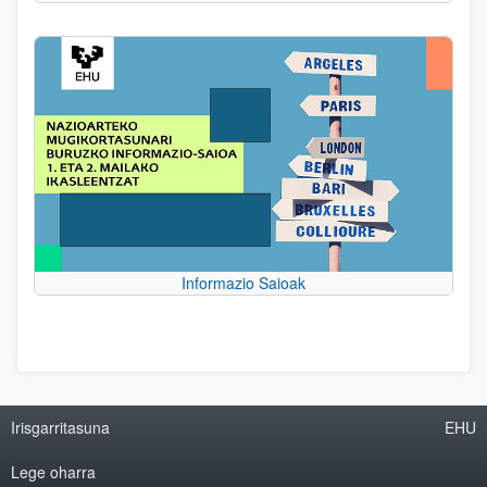
Informazio Saioak
Irisgarritasuna
EHU
Lege oharra