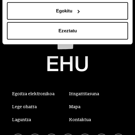
Egokitu
Ezeztatu
Egoitza elektronikoa
Irisgarritasuna
Lege oharra
Mapa
Laguntza
Kontaktua