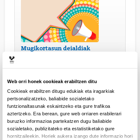
Mugikortasun deialdiak
Deialdia Erasmus + Formakuntzarako
mugikortasuna IRI
Web orri honek cookieak erabiltzen ditu
Cookieak erabiltzen ditugu edukiak eta iragarkiak
pertsonalizatzeko, baliabide sozialetako
funtzionaltasunak eskaintzeko eta gure trafikoa
aztertzeko. Era berean, gure web orriaren erabilerari
buruzko informazioa partekatzen dugu baliabide
sozialetako, publizitateko eta estatistiketako gure
Hizkuntza egiaztapena
hornitzaileekin. Horiek aukera izango dute informazio hori