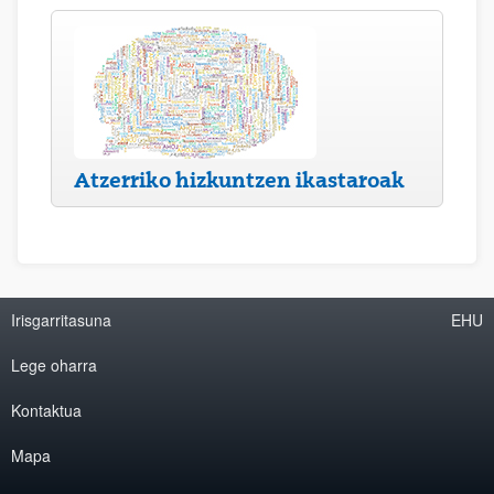
Atzerriko hizkuntzen ikastaroak
Irisgarritasuna
EHU
Lege oharra
Kontaktua
Mapa