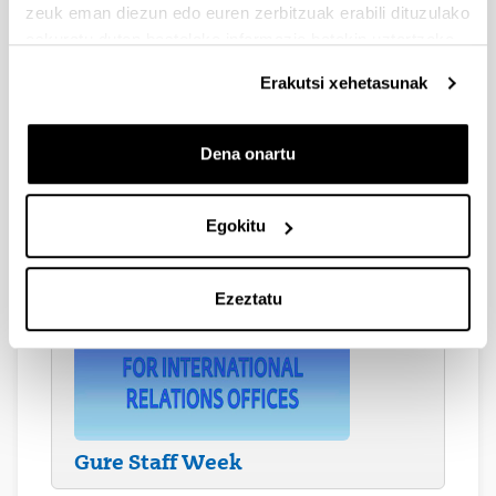
zeuk eman diezun edo euren zerbitzuak erabili dituzulako
eskuratu duten bestelako informazio batekin uztartzeko.
Erakutsi xehetasunak
Dena onartu
Diru-laguntzak
Egokitu
Ezeztatu
Gure Staff Week