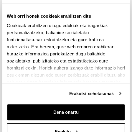
eskaerak
Web orri honek cookieak erabiltzen ditu
Idatzi hemen zure iradokizuna, kexa edo eskaera 
Cookieak erabiltzen ditugu edukiak eta iragarkiak
Nazioarteko Harremanen Zerbitzuak erantzun 
pertsonalizatzeko, baliabide sozialetako
dezan.
funtzionaltasunak eskaintzeko eta gure trafikoa
aztertzeko. Era berean, gure web orriaren erabilerari
Derrigorrezko eremuak
buruzko informazioa partekatzen dugu baliabide
sozialetako, publizitateko eta estatistiketako gure
hornitzaileekin. Horiek aukera izango dute informazio hori
zeuk eman diezun edo euren zerbitzuak erabili dituzulako
eskuratu duten bestelako informazio batekin uztartzeko.
Erakutsi xehetasunak
Dena onartu
Egokitu