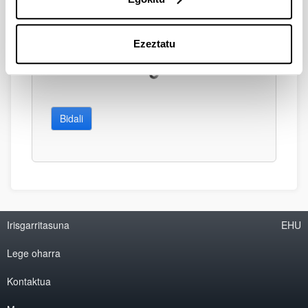
Ezeztatu
Bidali
Irisgarritasuna
EHU
Lege oharra
Kontaktua