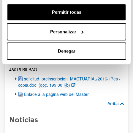
En la secretaría del Master:
Permitir todas
Personalmente, o
Por correo:
Personalizar
Departamento de Economía Financiera I
(Máster Universitario en CC Actuariales y Financieras)
Facultad de Economía y Empresa (Sarriko)
Denegar
Lehendakari Agirre 83
48015 BILBAO
(Abre una nueva ventana)
solicitud_preinscripcion_MACTUARIAL-2016-17es -
copia.doc
(
doc
, 199,00
Kb
)
Enlace a la página web del Máster
Arriba
Noticias