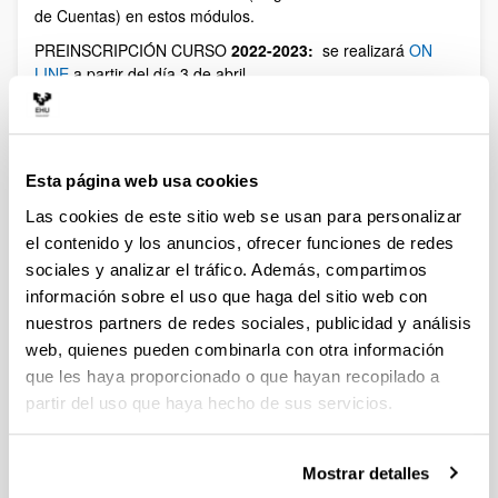
de Cuentas) en estos módulos.
PREINSCRIPCIÓN CURSO
2022-2023:
se realizará
ON
LINE
a partir del día 3 de abril
(Abre una nueva ventana)
Tríptico informativo del Máster
(
pdf
, 637,84
Kb
)
Enlace a la página web del Máster
Arriba
Esta página web usa cookies
Máster Universitario en Ciencias
Las cookies de este sitio web se usan para personalizar
Actuariales y Financieras
el contenido y los anuncios, ofrecer funciones de redes
Título verificado por ANECA y Unibasq.
sociales y analizar el tráfico. Además, compartimos
información sobre el uso que haga del sitio web con
PREINSCRIPCIÓN ABIERTA DE FORMA MANUAL CON
nuestros partners de redes sociales, publicidad y análisis
ENTREGA DE DOCUMENTACIÓN EN LA SEDE DEL
web, quienes pueden combinarla con otra información
DEPARTAMENTO DE ECONOMÍA FINANCIERA I
que les haya proporcionado o que hayan recopilado a
Documentación requerida según normativa de la UPV/EHU,
partir del uso que haya hecho de sus servicios.
consultar en la
página de preinscripción y admisión de
máster
.
Mostrar detalles
Lugar de presentación de la documentación