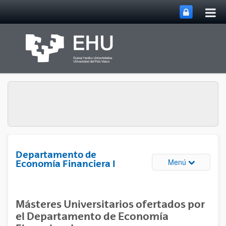
Abri
Saltar al contenido principal
me
prin
Departamento de
Abrir/cerrar
Menú
Economía Financiera I
Másteres Universitarios ofertados por
el Departamento de Economía