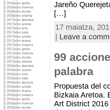
Jareño Querejet
2018(e)ko apirila
2018(e)ko martxoa
[…]
2018(e)ko otsaila
2018(e)ko urtarrila
2017(e)ko abendua
2017(e)ko azaroa
17 maiatza, 201
2017(e)ko urria
2017(e)ko iraila
|
Leave a comm
2017(e)ko uztaila
2017(e)ko ekaina
2017(e)ko maiatza
2017(e)ko apirila
99 accione
2017(e)ko martxoa
2017(e)ko otsaila
2017(e)ko urtarrila
2016(e)ko abendua
palabra
2016(e)ko azaroa
2016(e)ko urria
2016(e)ko iraila
2016(e)ko abuztua
Propuesta del co
2016(e)ko uztaila
2016(e)ko ekaina
Bizkaia Aretoa. 
2016(e)ko maiatza
2016(e)ko apirila
Art District 201
2016(e)ko martxoa
2016(e)ko otsaila