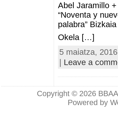
Abel Jaramillo 
“Noventa y nuev
palabra” Bizkaia
Okela […]
5 maiatza, 2016
|
Leave a comm
Copyright © 2026
BBAA 
Powered by
W