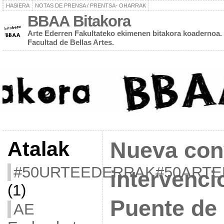
HASIERA
NOTAS DE PRENSA / PRENTSA- OHARRAK
BBAA Bitakora
Arte Ederren Fakultateko ekimenen bitakora koadernoa. 
Facultad de Bellas Artes.
Atalak
Nueva con
#50URTEEDERRAK#50ART
intervenci
(1)
Puente de
AE