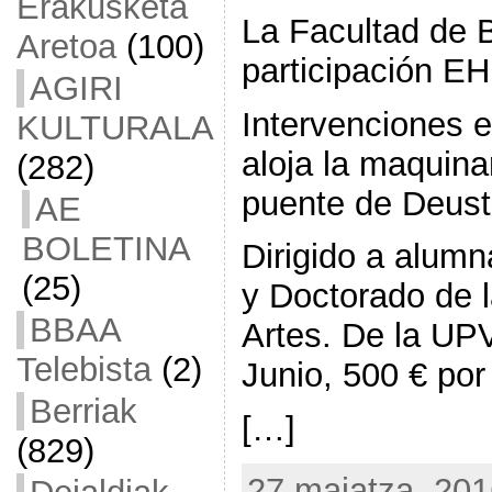
Erakusketa
La Facultad de B
Aretoa
(100)
participación E
AGIRI
Intervenciones 
KULTURALA
aloja la maquina
(282)
puente de Deust
AE
BOLETINA
Dirigido a alum
(25)
y Doctorado de l
BBAA
Artes. De la UP
Telebista
(2)
Junio, 500 € por
Berriak
[…]
(829)
27 maiatza, 201