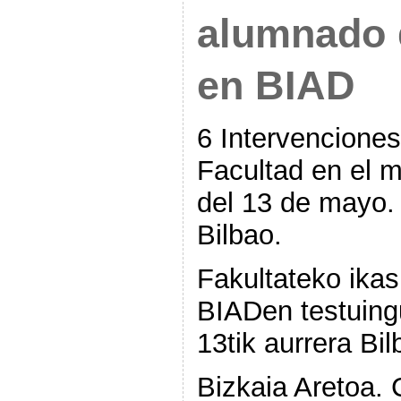
alumnado d
en BIAD
6 Intervenciones
Facultad en el m
del 13 de mayo. 
Bilbao.
Fakultateko ikas
BIADen testuing
13tik aurrera Bil
Bizkaia Aretoa. 