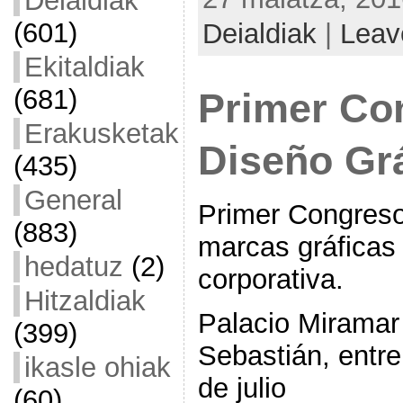
Deialdiak
(601)
Deialdiak
|
Leav
Ekitaldiak
(681)
Primer Co
Erakusketak
Diseño Gr
(435)
General
Primer Congreso
(883)
marcas gráficas 
hedatuz
(2)
corporativa.
Hitzaldiak
Palacio Miramar
(399)
Sebastián, entre
ikasle ohiak
de julio
(60)