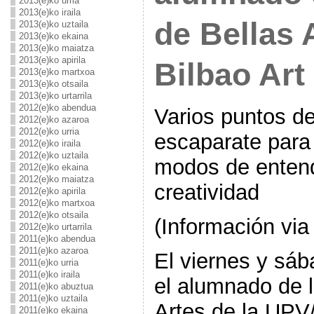
2013(e)ko urria
2013(e)ko iraila
de Bellas 
2013(e)ko uztaila
2013(e)ko ekaina
2013(e)ko maiatza
2013(e)ko apirila
Bilbao Art 
2013(e)ko martxoa
2013(e)ko otsaila
2013(e)ko urtarrila
2012(e)ko abendua
Varios puntos de
2012(e)ko azaroa
2012(e)ko urria
escaparate para 
2012(e)ko iraila
2012(e)ko uztaila
modos de entende
2012(e)ko ekaina
2012(e)ko maiatza
creatividad
2012(e)ko apirila
2012(e)ko martxoa
2012(e)ko otsaila
(Información via
2012(e)ko urtarrila
2011(e)ko abendua
2011(e)ko azaroa
El viernes y sá
2011(e)ko urria
2011(e)ko iraila
el alumnado de l
2011(e)ko abuztua
2011(e)ko uztaila
Artes de la UPV
2011(e)ko ekaina