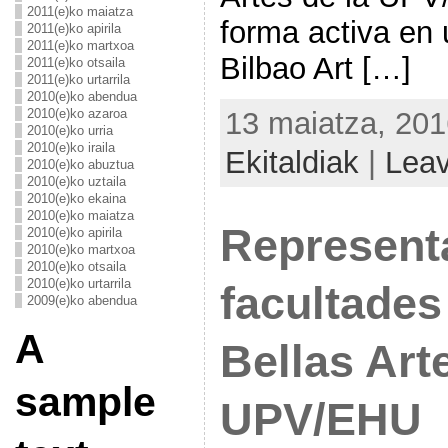
2011(e)ko maiatza
forma activa en
2011(e)ko apirila
2011(e)ko martxoa
Bilbao Art […]
2011(e)ko otsaila
2011(e)ko urtarrila
2010(e)ko abendua
2010(e)ko azaroa
13 maiatza, 201
2010(e)ko urria
2010(e)ko iraila
Ekitaldiak
|
Lea
2010(e)ko abuztua
2010(e)ko uztaila
2010(e)ko ekaina
2010(e)ko maiatza
Represent
2010(e)ko apirila
2010(e)ko martxoa
2010(e)ko otsaila
2010(e)ko urtarrila
facultades
2009(e)ko abendua
A
Bellas Art
sample
UPV/EHU