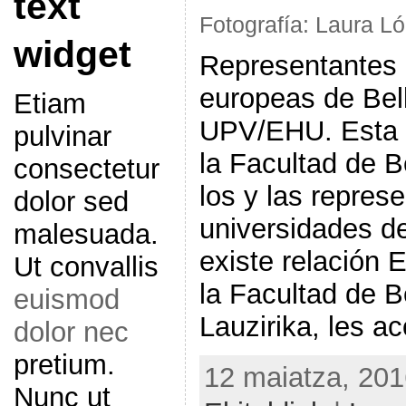
text
Fotografía: Laura 
widget
Representantes 
europeas de Bell
Etiam
UPV/EHU. Esta 
pulvinar
la Facultad de B
consectetur
los y las repres
dolor sed
universidades d
malesuada.
existe relación
Ut convallis
la Facultad de B
euismod
Lauzirika, les 
dolor nec
pretium.
12 maiatza, 201
Nunc ut