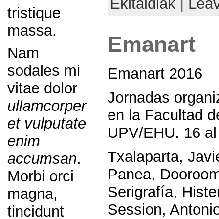
Ekitaldiak
|
Lea
tristique
massa.
Emanart
Nam
sodales mi
Emanart 2016
vitae dolor
Jornadas organi
ullamcorper
en la Facultad 
et vulputate
UPV/EHU. 16 al
enim
Txalaparta, Javi
accumsan
.
Panea, Dooroom
Morbi orci
Serigrafía, Hist
magna,
Session, Antoni
tincidunt