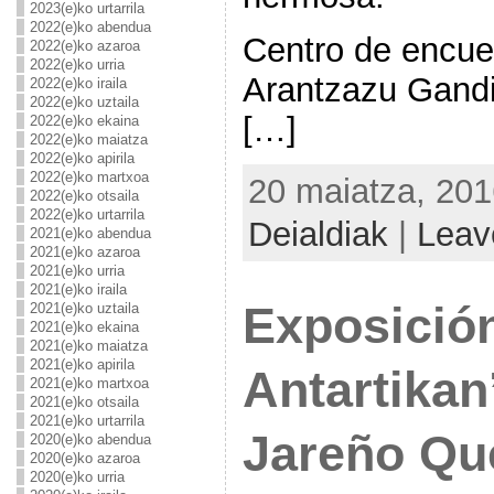
2023(e)ko urtarrila
2022(e)ko abendua
Centro de encue
2022(e)ko azaroa
2022(e)ko urria
Arantzazu Gandi
2022(e)ko iraila
2022(e)ko uztaila
[…]
2022(e)ko ekaina
2022(e)ko maiatza
2022(e)ko apirila
2022(e)ko martxoa
20 maiatza, 201
2022(e)ko otsaila
2022(e)ko urtarrila
Deialdiak
|
Leav
2021(e)ko abendua
2021(e)ko azaroa
2021(e)ko urria
2021(e)ko iraila
Exposición
2021(e)ko uztaila
2021(e)ko ekaina
2021(e)ko maiatza
2021(e)ko apirila
Antartikan
2021(e)ko martxoa
2021(e)ko otsaila
2021(e)ko urtarrila
Jareño Que
2020(e)ko abendua
2020(e)ko azaroa
2020(e)ko urria