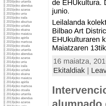
de EHUkultura. 
2016(e)ko urtarrila
2015(e)ko abendua
junio.
2015(e)ko azaroa
2015(e)ko urria
2015(e)ko iraila
Leilalanda kole
2015(e)ko abuztua
2015(e)ko uztaila
Bilbao Art Distr
2015(e)ko ekaina
2015(e)ko maiatza
EHUkulturaren k
2015(e)ko apirila
2015(e)ko martxoa
Maiatzaren 13tik
2015(e)ko otsaila
2015(e)ko urtarrila
2014(e)ko abendua
2014(e)ko azaroa
16 maiatza, 201
2014(e)ko urria
2014(e)ko iraila
Ekitaldiak
|
Lea
2014(e)ko uztaila
2014(e)ko ekaina
2014(e)ko maiatza
2014(e)ko apirila
2014(e)ko martxoa
Intervenci
2014(e)ko otsaila
2014(e)ko urtarrila
2013(e)ko abendua
alumnado d
2013(e)ko azaroa