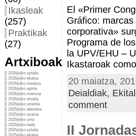
El «Primer Cong
Ikasleak
Gráfico: marcas 
(257)
corporativa» sur
Praktikak
Programa de los
(27)
la UPV/EHU – 
Artxiboak
Ikastaroak como
2026(e)ko uztaila
2026(e)ko ekaina
20 maiatza, 201
2026(e)ko maiatza
2026(e)ko apirila
Deialdiak,
Ekita
2026(e)ko martxoa
2026(e)ko otsaila
comment
2026(e)ko urtarrila
2025(e)ko abendua
2025(e)ko azaroa
2025(e)ko urria
2025(e)ko iraila
II Jornadas
2025(e)ko uztaila
2025(e)ko ekaina