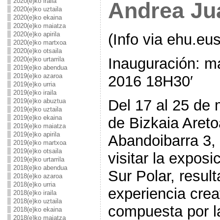
2020(e)ko iraila
Andrea Ju
2020(e)ko uztaila
2020(e)ko ekaina
2020(e)ko maiatza
2020(e)ko apirila
(Info via ehu.eus
2020(e)ko martxoa
2020(e)ko otsaila
Inauguración: m
2020(e)ko urtarrila
2019(e)ko abendua
2019(e)ko azaroa
2016 18H30′
2019(e)ko urria
2019(e)ko iraila
Del 17 al 25 de 
2019(e)ko abuztua
2019(e)ko uztaila
2019(e)ko ekaina
de Bizkaia Areto
2019(e)ko maiatza
2019(e)ko apirila
Abandoibarra 3, 
2019(e)ko martxoa
2019(e)ko otsaila
visitar la exposi
2019(e)ko urtarrila
2018(e)ko abendua
Sur Polar, resul
2018(e)ko azaroa
2018(e)ko urria
experiencia crea
2018(e)ko iraila
2018(e)ko uztaila
compuesta por l
2018(e)ko ekaina
2018(e)ko maiatza