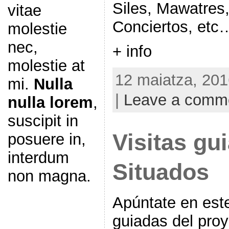
Siles, Mawatres
vitae
Conciertos, etc
molestie
nec,
+ info
molestie at
12 maiatza, 201
mi.
Nulla
|
Leave a comm
nulla lorem
,
suscipit in
Visitas gu
posuere in,
interdum
Situados
non magna.
Apúntate en este 
guiadas del pro