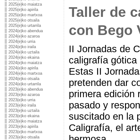
2025(e)ko maiatza
Taller de c
2025(e)ko apirila
2025(e)ko martxoa
2025(e)ko otsaila
con Bego 
2025(e)ko urtarrila
2024(e)ko abendua
2024(e)ko azaroa
2024(e)ko urria
II Jornadas de Ca
2024(e)ko iraila
2024(e)ko uztaila
caligrafía gótic
2024(e)ko ekaina
2024(e)ko maiatza
2024(e)ko apirila
Estas II Jornada
2024(e)ko martxoa
2024(e)ko otsaila
pretenden dar c
2024(e)ko urtarrila
2023(e)ko abendua
primera edición 
2023(e)ko azaroa
2023(e)ko urria
pasado y respon
2023(e)ko iraila
2023(e)ko uztaila
suscitado en la p
2023(e)ko ekaina
2023(e)ko maiatza
Caligrafía, el art
2023(e)ko apirila
2023(e)ko martxoa
hermosa.
2023(e)ko otsaila