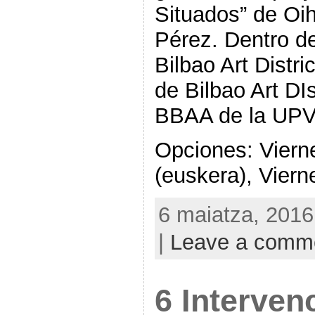
Situados” de Oi
Pérez. Dentro d
Bilbao Art Distr
de Bilbao Art DIs
BBAA de la UPV
Opciones: Viern
(euskera), Viern
6 maiatza, 2016
|
Leave a comm
6 Interven