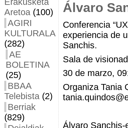
Erakusketa
Álvaro Sa
Aretoa
(100)
AGIRI
Conferencia “UX
KULTURALA
experiencia de u
(282)
Sanchis.
AE
Sala de visionado
BOLETINA
30 de marzo, 09
(25)
BBAA
Organiza Tania 
Telebista
(2)
tania.quindos@
Berriak
(829)
Álvaro Sanchis-