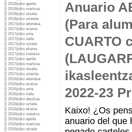
Anuario AE
2018(e)ko apirila
2018(e)ko martxoa
2018(e)ko otsaila
2018(e)ko urtarrila
(Para alu
2017(e)ko abendua
2017(e)ko azaroa
2017(e)ko urria
CUARTO c
2017(e)ko iraila
2017(e)ko uztaila
2017(e)ko ekaina
(LAUGARR
2017(e)ko maiatza
2017(e)ko apirila
2017(e)ko martxoa
2017(e)ko otsaila
ikasleentz
2017(e)ko urtarrila
2016(e)ko abendua
2016(e)ko azaroa
2022-23 P
2016(e)ko urria
2016(e)ko iraila
2016(e)ko abuztua
2016(e)ko uztaila
Kaixo! ¿Os pens
2016(e)ko ekaina
2016(e)ko maiatza
anuario del que
2016(e)ko apirila
2016(e)ko martxoa
pegado carteles 
2016(e)ko otsaila