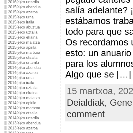
2016(e)ko urtarrila
2015(e)ko abendua
salía adelante? 
2015(e)ko azaroa
2015(e)ko urria
estábamos traba
2015(e)ko iraila
2015(e)ko abuztua
todo para que s
2015(e)ko uztaila
2015(e)ko ekaina
Os recordamos u
2015(e)ko maiatza
2015(e)ko apirila
esto: un anuari
2015(e)ko martxoa
2015(e)ko otsaila
para los alumno
2015(e)ko urtarrila
2014(e)ko abendua
Algo que se […]
2014(e)ko azaroa
2014(e)ko urria
2014(e)ko iraila
2014(e)ko uztaila
15 martxoa, 202
2014(e)ko ekaina
2014(e)ko maiatza
Deialdiak,
Gene
2014(e)ko apirila
2014(e)ko martxoa
comment
2014(e)ko otsaila
2014(e)ko urtarrila
2013(e)ko abendua
2013(e)ko azaroa