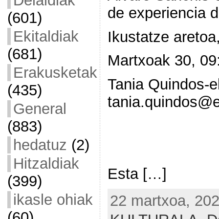
Deialdiak
de experiencia de
(601)
Ekitaldiak
Ikustatze aretoa,
(681)
Martxoak 30, 09
Erakusketak
Tania Quindos-ek
(435)
tania.quindos@
General
(883)
hedatuz
(2)
Hitzaldiak
Esta […]
(399)
ikasle ohiak
22 martxoa, 202
(60)