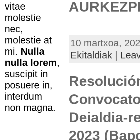
AURKEZP
vitae
molestie
nec,
molestie at
10 martxoa, 202
mi.
Nulla
Ekitaldiak
|
Lea
nulla lorem
,
suscipit in
Resolución
posuere in,
interdum
Convocato
non magna.
Deialdia-r
2023 (Bapo