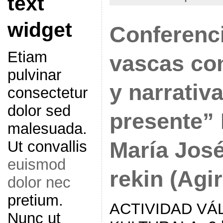
text
widget
Conferenci
Etiam
vascas co
pulvinar
y narrativ
consectetur
dolor sed
presente” 
malesuada.
María José
Ut convallis
euismod
rekin (Agir
dolor nec
pretium.
ACTIVIDAD VÁL
Nunc ut