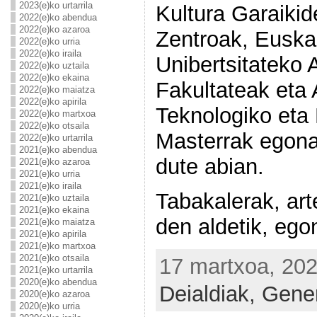
2023(e)ko urtarrila
Kultura Garaiki
2022(e)ko abendua
2022(e)ko azaroa
Zentroak, Euskal
2022(e)ko urria
2022(e)ko iraila
Unibertsitateko 
2022(e)ko uztaila
2022(e)ko ekaina
Fakultateak eta 
2022(e)ko maiatza
2022(e)ko apirila
Teknologiko eta
2022(e)ko martxoa
2022(e)ko otsaila
Masterrak egonal
2022(e)ko urtarrila
2021(e)ko abendua
dute abian.
2021(e)ko azaroa
2021(e)ko urria
2021(e)ko iraila
Tabakalerak, ar
2021(e)ko uztaila
2021(e)ko ekaina
den aldetik, ego
2021(e)ko maiatza
2021(e)ko apirila
2021(e)ko martxoa
2021(e)ko otsaila
17 martxoa, 202
2021(e)ko urtarrila
2020(e)ko abendua
Deialdiak,
Gener
2020(e)ko azaroa
2020(e)ko urria