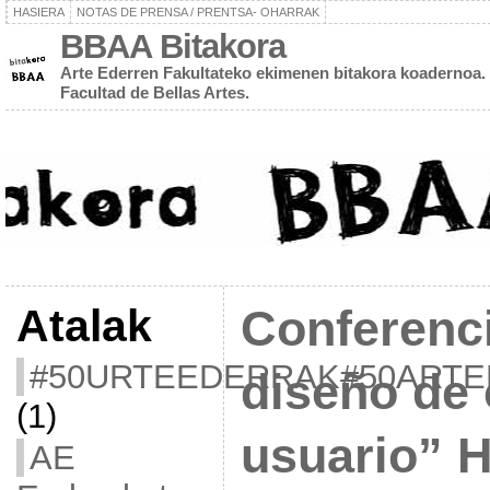
HASIERA
NOTAS DE PRENSA / PRENTSA- OHARRAK
BBAA Bitakora
Arte Ederren Fakultateko ekimenen bitakora koadernoa. 
Facultad de Bellas Artes.
Atalak
Conferenci
#50URTEEDERRAK#50ART
diseño de 
(1)
usuario” Hi
AE