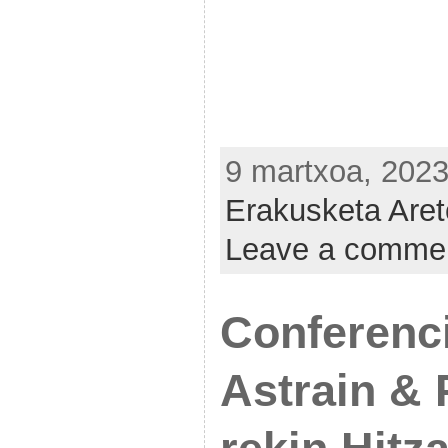
9 martxoa, 2023
Erakusketa Are
Leave a comme
Conferenc
Astrain & 