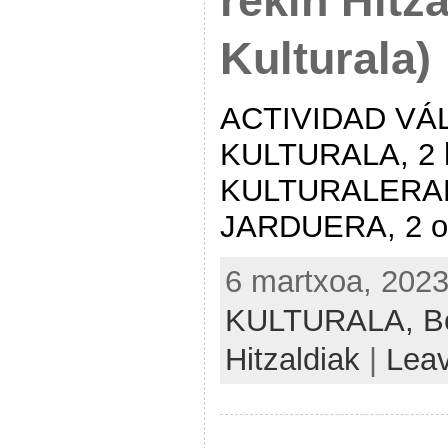
rekin Hitza
Kulturala)
ACTIVIDAD VÁL
KULTURALA, 2 h
KULTURALERA
JARDUERA, 2 or
6 martxoa, 2023
KULTURALA,
B
Hitzaldiak
|
Lea