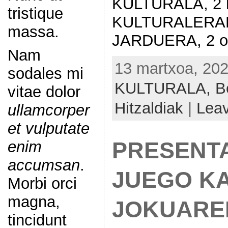
KULTURALA, 2 h
tristique
KULTURALERA
massa.
JARDUERA, 2 or
Nam
13 martxoa, 202
sodales mi
KULTURALA,
B
vitae dolor
Hitzaldiak
|
Lea
ullamcorper
et vulputate
enim
PRESENT
accumsan
.
JUEGO K
Morbi orci
magna,
JOKUARE
tincidunt