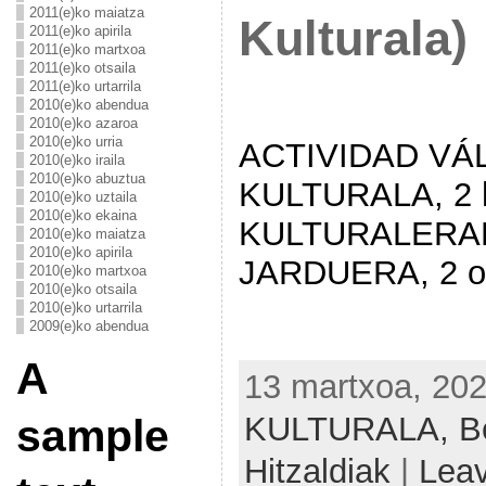
2011(e)ko maiatza
Kulturala)
2011(e)ko apirila
2011(e)ko martxoa
2011(e)ko otsaila
2011(e)ko urtarrila
2010(e)ko abendua
2010(e)ko azaroa
2010(e)ko urria
ACTIVIDAD VÁL
2010(e)ko iraila
2010(e)ko abuztua
KULTURALA, 2 h
2010(e)ko uztaila
2010(e)ko ekaina
KULTURALERA
2010(e)ko maiatza
2010(e)ko apirila
JARDUERA, 2 or
2010(e)ko martxoa
2010(e)ko otsaila
2010(e)ko urtarrila
2009(e)ko abendua
A
13 martxoa, 202
KULTURALA,
B
sample
Hitzaldiak
|
Lea