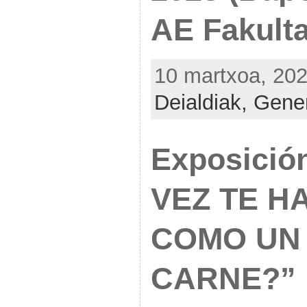
AE Fakulta
10 martxoa, 202
Deialdiak,
Gener
Exposici
VEZ TE H
COMO UN
CARNE?” 