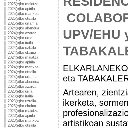
RESIDENC
2025(e)ko maiatza
2025(e)ko apirila
COLABOR
2025(e)ko martxoa
2025(e)ko otsaila
2025(e)ko urtarrila
2024(e)ko abendua
UPV/EHU 
2024(e)ko azaroa
2024(e)ko urria
2024(e)ko iraila
TABAKAL
2024(e)ko uztaila
2024(e)ko ekaina
2024(e)ko maiatza
2024(e)ko apirila
ELKARLANEKO 
2024(e)ko martxoa
2024(e)ko otsaila
eta TABAKALE
2024(e)ko urtarrila
2023(e)ko abendua
2023(e)ko azaroa
Artearen, zientz
2023(e)ko urria
2023(e)ko iraila
ikerketa, sormen
2023(e)ko uztaila
2023(e)ko ekaina
profesionalizazi
2023(e)ko maiatza
2023(e)ko apirila
artistikoan sust
2023(e)ko martxoa
2023(e)ko otsaila