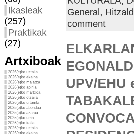
KULTURALA,
D
Ikasleak
General,
Hitzald
(257)
comment
Praktikak
(27)
ELKARLA
Artxiboak
EGONALDI
2026(e)ko uztaila
2026(e)ko ekaina
UPV/EHU 
2026(e)ko maiatza
2026(e)ko apirila
2026(e)ko martxoa
TABAKALE
2026(e)ko otsaila
2026(e)ko urtarrila
2025(e)ko abendua
2025(e)ko azaroa
CONVOCA
2025(e)ko urria
2025(e)ko iraila
2025(e)ko uztaila
2025(e)ko ekaina