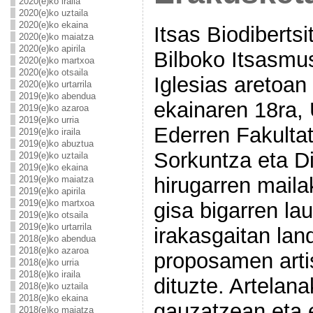
2020(e)ko iraila
2020(e)ko uztaila
2020(e)ko ekaina
Itsas Biodibert
2020(e)ko maiatza
2020(e)ko apirila
Bilboko Itsasm
2020(e)ko martxoa
2020(e)ko otsaila
Iglesias aretoan
2020(e)ko urtarrila
2019(e)ko abendua
ekainaren 18ra
2019(e)ko azaroa
2019(e)ko urria
Ederren Fakulta
2019(e)ko iraila
2019(e)ko abuztua
Sorkuntza eta D
2019(e)ko uztaila
2019(e)ko ekaina
hirugarren maila
2019(e)ko maiatza
2019(e)ko apirila
2019(e)ko martxoa
gisa bigarren la
2019(e)ko otsaila
2019(e)ko urtarrila
irakasgaitan lan
2018(e)ko abendua
2018(e)ko azaroa
proposamen arti
2018(e)ko urria
2018(e)ko iraila
dituzte. Artelan
2018(e)ko uztaila
2018(e)ko ekaina
gauzatzean eta 
2018(e)ko maiatza