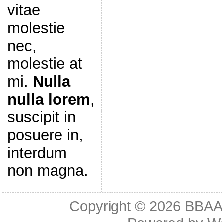
vitae
molestie
nec,
molestie at
mi.
Nulla
nulla lorem
,
suscipit in
posuere in,
interdum
non magna.
Copyright © 2026
BBAA 