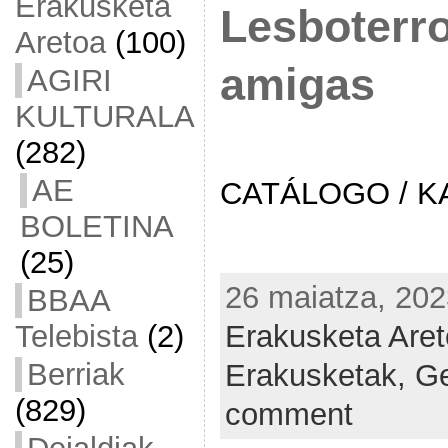
Erakusketa
Lesboterr
Aretoa
(100)
amigas
AGIRI
KULTURALA
(282)
AE
CATÁLOGO / K
BOLETINA
(25)
26 maiatza, 202
BBAA
Telebista
(2)
Erakusketa Are
Berriak
Erakusketak,
Ge
(829)
comment