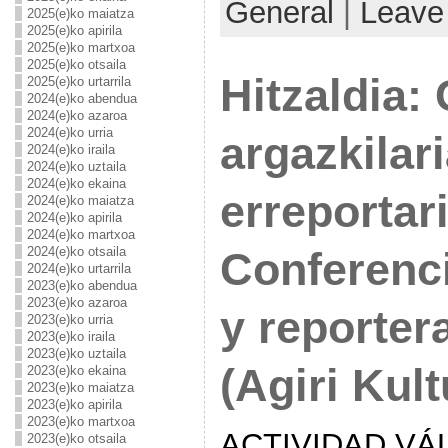
General
|
Leave
2025(e)ko maiatza
2025(e)ko apirila
2025(e)ko martxoa
2025(e)ko otsaila
Hitzaldia:
2025(e)ko urtarrila
2024(e)ko abendua
2024(e)ko azaroa
2024(e)ko urria
argazkilar
2024(e)ko iraila
2024(e)ko uztaila
2024(e)ko ekaina
erreportari
2024(e)ko maiatza
2024(e)ko apirila
2024(e)ko martxoa
2024(e)ko otsaila
Conferenci
2024(e)ko urtarrila
2023(e)ko abendua
2023(e)ko azaroa
y reporter
2023(e)ko urria
2023(e)ko iraila
2023(e)ko uztaila
(Agiri Kult
2023(e)ko ekaina
2023(e)ko maiatza
2023(e)ko apirila
2023(e)ko martxoa
ACTIVIDAD VÁL
2023(e)ko otsaila