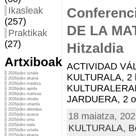
Ikasleak
Conferen
(257)
DE LA MA
Praktikak
(27)
Hitzaldia
Artxiboak
ACTIVIDAD VÁL
2026(e)ko uztaila
KULTURALA, 2 h
2026(e)ko ekaina
2026(e)ko maiatza
KULTURALERA
2026(e)ko apirila
2026(e)ko martxoa
JARDUERA, 2 or
2026(e)ko otsaila
2026(e)ko urtarrila
2025(e)ko abendua
18 maiatza, 202
2025(e)ko azaroa
2025(e)ko urria
2025(e)ko iraila
KULTURALA,
B
2025(e)ko uztaila
2025(e)ko ekaina