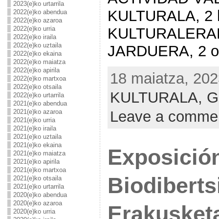
2023(e)ko urtarrila
KULTURALA, 2 h
2022(e)ko abendua
2022(e)ko azaroa
2022(e)ko urria
KULTURALERA
2022(e)ko iraila
2022(e)ko uztaila
JARDUERA, 2 or
2022(e)ko ekaina
2022(e)ko maiatza
2022(e)ko apirila
18 maiatza, 202
2022(e)ko martxoa
2022(e)ko otsaila
KULTURALA,
G
2022(e)ko urtarrila
2021(e)ko abendua
2021(e)ko azaroa
Leave a comme
2021(e)ko urria
2021(e)ko iraila
2021(e)ko uztaila
2021(e)ko ekaina
Exposición
2021(e)ko maiatza
2021(e)ko apirila
2021(e)ko martxoa
Biodibert
2021(e)ko otsaila
2021(e)ko urtarrila
2020(e)ko abendua
2020(e)ko azaroa
Erakusket
2020(e)ko urria