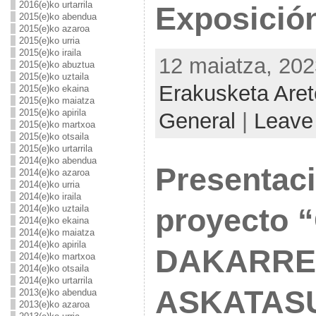
2016(e)ko urtarrila
Exposició
2015(e)ko abendua
2015(e)ko azaroa
2015(e)ko urria
2015(e)ko iraila
12 maiatza, 202
2015(e)ko abuztua
2015(e)ko uztaila
Erakusketa Are
2015(e)ko ekaina
2015(e)ko maiatza
2015(e)ko apirila
General
|
Leave
2015(e)ko martxoa
2015(e)ko otsaila
2015(e)ko urtarrila
2014(e)ko abendua
Presentaci
2014(e)ko azaroa
2014(e)ko urria
2014(e)ko iraila
proyecto
2014(e)ko uztaila
2014(e)ko ekaina
2014(e)ko maiatza
2014(e)ko apirila
DAKARR
2014(e)ko martxoa
2014(e)ko otsaila
2014(e)ko urtarrila
ASKATAS
2013(e)ko abendua
2013(e)ko azaroa