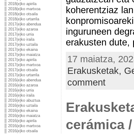
2018(e)ko apirila
koherentziaz lan
2018(e)ko martxoa
2018(e)ko otsaila
konpromisoarekin
2018(e)ko urtarrila
2017(e)ko abendua
inguruneen degr
2017(e)ko azaroa
2017(e)ko urria
erakusten dute,
2017(e)ko iraila
2017(e)ko uztaila
2017(e)ko ekaina
2017(e)ko maiatza
17 maiatza, 202
2017(e)ko apirila
2017(e)ko martxoa
Erakusketak,
Ge
2017(e)ko otsaila
2017(e)ko urtarrila
comment
2016(e)ko abendua
2016(e)ko azaroa
2016(e)ko urria
2016(e)ko iraila
2016(e)ko abuztua
Erakusket
2016(e)ko uztaila
2016(e)ko ekaina
2016(e)ko maiatza
cerámica /
2016(e)ko apirila
2016(e)ko martxoa
2016(e)ko otsaila