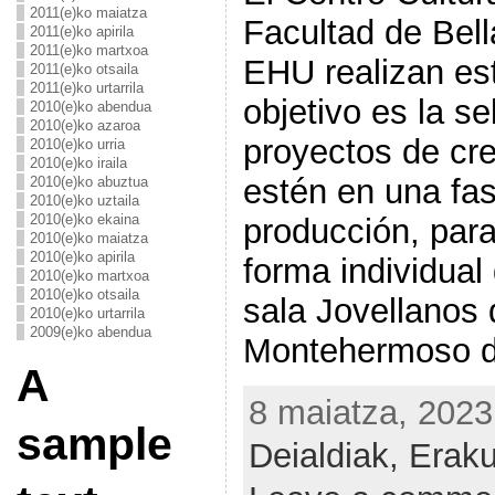
2011(e)ko maiatza
Facultad de Bell
2011(e)ko apirila
2011(e)ko martxoa
EHU realizan es
2011(e)ko otsaila
2011(e)ko urtarrila
objetivo es la s
2010(e)ko abendua
2010(e)ko azaroa
proyectos de cre
2010(e)ko urria
2010(e)ko iraila
estén en una fa
2010(e)ko abuztua
2010(e)ko uztaila
2010(e)ko ekaina
producción, par
2010(e)ko maiatza
2010(e)ko apirila
forma individual
2010(e)ko martxoa
2010(e)ko otsaila
sala Jovellanos 
2010(e)ko urtarrila
2009(e)ko abendua
Montehermoso d
A
8 maiatza, 2023
sample
Deialdiak,
Erak