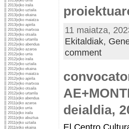
2013(e)ko urria
2013(e)ko iraila
proiektua
2013(e)ko uztaila
2013(e)ko ekaina
2013(e)ko maiatza
2013(e)ko apirila
11 maiatza, 202
2013(e)ko martxoa
2013(e)ko otsaila
Ekitaldiak,
Gene
2013(e)ko urtarrila
2012(e)ko abendua
2012(e)ko azaroa
comment
2012(e)ko urria
2012(e)ko iraila
2012(e)ko uztaila
2012(e)ko ekaina
convocato
2012(e)ko maiatza
2012(e)ko apirila
2012(e)ko martxoa
2012(e)ko otsaila
AE+MONT
2012(e)ko urtarrila
2011(e)ko abendua
2011(e)ko azaroa
deialdia, 
2011(e)ko urria
2011(e)ko iraila
2011(e)ko abuztua
2011(e)ko uztaila
El Centro Cultu
2011(e)ko ekaina