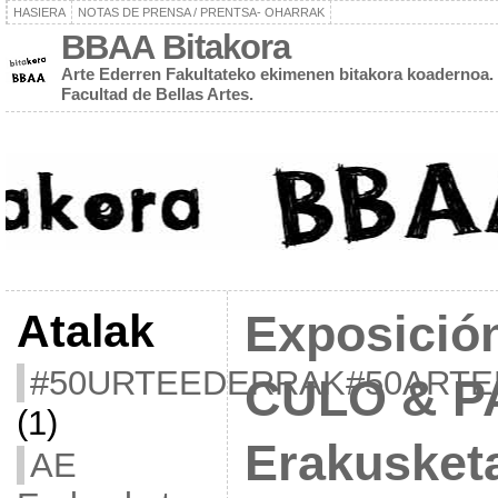
HASIERA
NOTAS DE PRENSA / PRENTSA- OHARRAK
BBAA Bitakora
Arte Ederren Fakultateko ekimenen bitakora koadernoa. 
Facultad de Bellas Artes.
Atalak
Exposició
#50URTEEDERRAK#50ART
CULO & P
(1)
Erakusket
AE