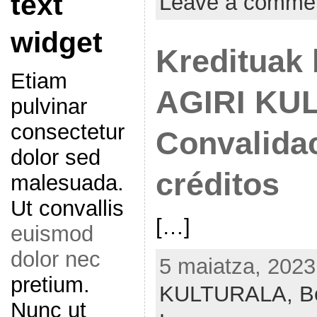
text
Leave a comme
widget
Kredituak 
Etiam
AGIRI KU
pulvinar
consectetur
Convalida
dolor sed
créditos
malesuada.
Ut convallis
[…]
euismod
dolor nec
5 maiatza, 2023
pretium.
KULTURALA,
B
Nunc ut