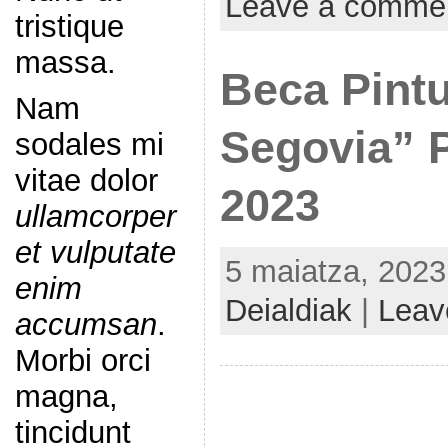
Leave a comme
tristique
massa.
Beca Pintu
Nam
Segovia” 
sodales mi
vitae dolor
2023
ullamcorper
et vulputate
5 maiatza, 2023
enim
Deialdiak
|
Leav
accumsan
.
Morbi orci
magna,
tincidunt