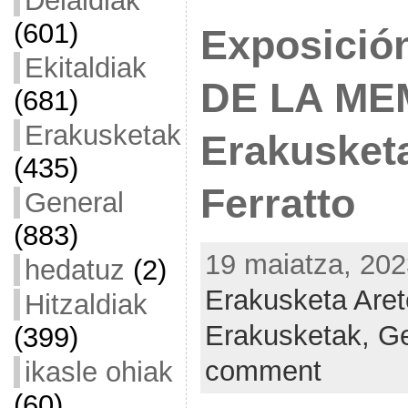
Deialdiak
(601)
Exposici
Ekitaldiak
DE LA ME
(681)
Erakusketak
Erakusket
(435)
Ferratto
General
(883)
19 maiatza, 202
hedatuz
(2)
Erakusketa Are
Hitzaldiak
Erakusketak,
Ge
(399)
comment
ikasle ohiak
(60)