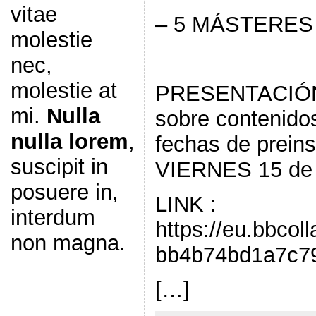
vitae
– 5 MÁSTERES
molestie
nec,
molestie at
PRESENTACIÓ
mi.
Nulla
sobre contenido
nulla lorem
,
fechas de preins
suscipit in
VIERNES 15 d
posuere in,
LINK :
interdum
https://eu.bbco
non magna.
bb4b74bd1a7c7
[…]