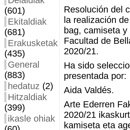
Deialdiak
Resolución del 
(601)
la realización d
Ekitaldiak
bag, camiseta y
(681)
Facultad de Bell
Erakusketak
2020/21.
(435)
General
Ha sido selecci
(883)
presentada por:
hedatuz
(2)
Aida Valdés.
Hitzaldiak
Arte Ederren Fak
(399)
2020/21 ikaskur
ikasle ohiak
kamiseta eta ag
(60)