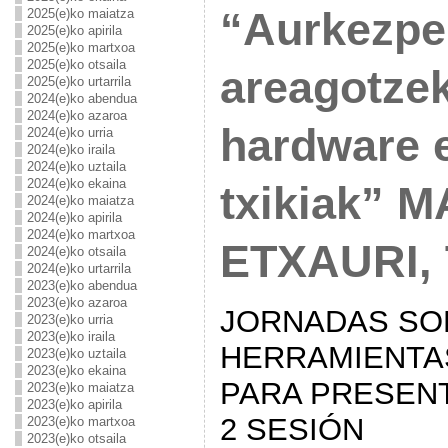
“Aurkezpe
2025(e)ko maiatza
2025(e)ko apirila
2025(e)ko martxoa
2025(e)ko otsaila
areagotzek
2025(e)ko urtarrila
2024(e)ko abendua
2024(e)ko azaroa
hardware 
2024(e)ko urria
2024(e)ko iraila
2024(e)ko uztaila
2024(e)ko ekaina
txikiak” 
2024(e)ko maiatza
2024(e)ko apirila
2024(e)ko martxoa
ETXAURI,
2024(e)ko otsaila
2024(e)ko urtarrila
2023(e)ko abendua
2023(e)ko azaroa
JORNADAS SO
2023(e)ko urria
2023(e)ko iraila
HERRAMIENTA
2023(e)ko uztaila
2023(e)ko ekaina
PARA PRESENT
2023(e)ko maiatza
2023(e)ko apirila
2 SESIÓN
2023(e)ko martxoa
2023(e)ko otsaila