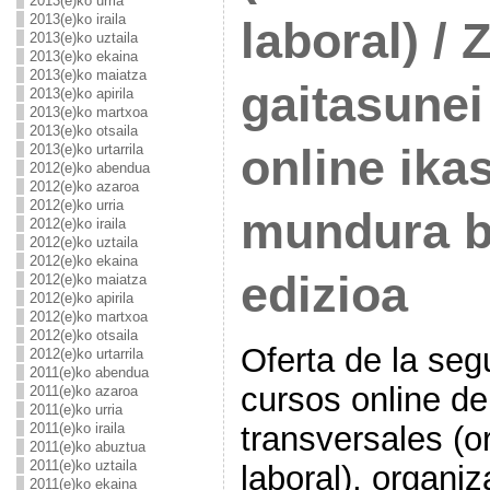
2013(e)ko urria
2013(e)ko iraila
laboral) /
2013(e)ko uztaila
2013(e)ko ekaina
2013(e)ko maiatza
gaitasunei
2013(e)ko apirila
2013(e)ko martxoa
2013(e)ko otsaila
online ika
2013(e)ko urtarrila
2012(e)ko abendua
2012(e)ko azaroa
2012(e)ko urria
mundura bi
2012(e)ko iraila
2012(e)ko uztaila
2012(e)ko ekaina
edizioa
2012(e)ko maiatza
2012(e)ko apirila
2012(e)ko martxoa
2012(e)ko otsaila
Oferta de la seg
2012(e)ko urtarrila
2011(e)ko abendua
cursos online d
2011(e)ko azaroa
2011(e)ko urria
transversales (o
2011(e)ko iraila
2011(e)ko abuztua
2011(e)ko uztaila
laboral), organi
2011(e)ko ekaina