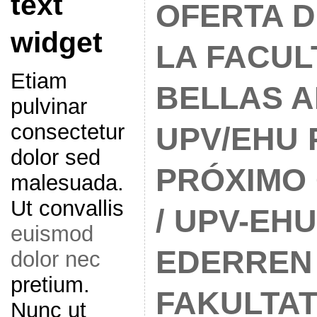
text
OFERTA D
widget
LA FACUL
Etiam
BELLAS A
pulvinar
consectetur
UPV/EHU 
dolor sed
PRÓXIMO 
malesuada.
Ut convallis
/ UPV-EH
euismod
EDERREN
dolor nec
pretium.
FAKULTAT
Nunc ut