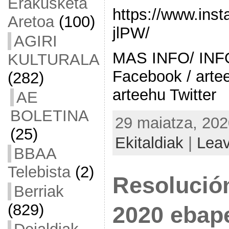
Erakusketa
https://www.in
Aretoa
(100)
jlPW/
AGIRI
MAS INFO/ INF
KULTURALA
Facebook / arte
(282)
arteehu Twitter
AE
BOLETINA
29 maiatza, 202
(25)
Ekitaldiak
|
Lea
BBAA
Telebista
(2)
Resoluci
Berriak
(829)
2020 ebap