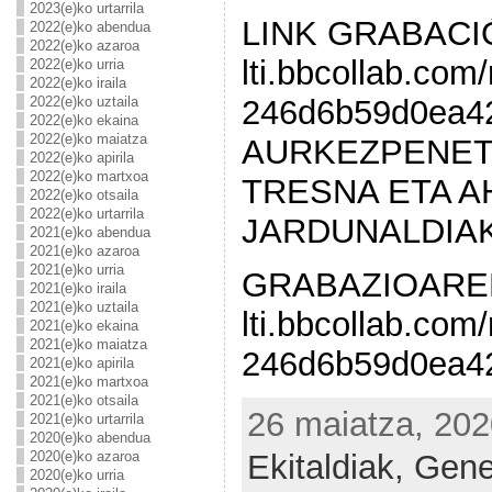
2023(e)ko urtarrila
LINK GRABACIÓN
2022(e)ko abendua
2022(e)ko azaroa
lti.bbcollab.com
2022(e)ko urria
2022(e)ko iraila
246d6b59d0ea4
2022(e)ko uztaila
2022(e)ko ekaina
2022(e)ko maiatza
AURKEZPENET
2022(e)ko apirila
2022(e)ko martxoa
TRESNA ETA 
2022(e)ko otsaila
2022(e)ko urtarrila
JARDUNALDIAK 
2021(e)ko abendua
2021(e)ko azaroa
2021(e)ko urria
GRABAZIOAREN L
2021(e)ko iraila
2021(e)ko uztaila
lti.bbcollab.com
2021(e)ko ekaina
2021(e)ko maiatza
246d6b59d0ea4
2021(e)ko apirila
2021(e)ko martxoa
2021(e)ko otsaila
26 maiatza, 202
2021(e)ko urtarrila
2020(e)ko abendua
2020(e)ko azaroa
Ekitaldiak,
Gene
2020(e)ko urria