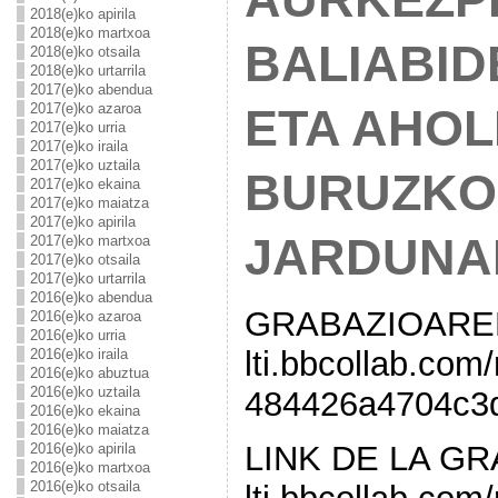
2018(e)ko apirila
2018(e)ko martxoa
BALIABID
2018(e)ko otsaila
2018(e)ko urtarrila
2017(e)ko abendua
2017(e)ko azaroa
ETA AHOL
2017(e)ko urria
2017(e)ko iraila
2017(e)ko uztaila
BURUZKO
2017(e)ko ekaina
2017(e)ko maiatza
2017(e)ko apirila
JARDUNA
2017(e)ko martxoa
2017(e)ko otsaila
2017(e)ko urtarrila
2016(e)ko abendua
GRABAZIOAREN L
2016(e)ko azaroa
2016(e)ko urria
lti.bbcollab.co
2016(e)ko iraila
2016(e)ko abuztua
2016(e)ko uztaila
484426a4704c3
2016(e)ko ekaina
2016(e)ko maiatza
LINK DE LA GRA
2016(e)ko apirila
2016(e)ko martxoa
2016(e)ko otsaila