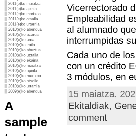
2011(e)ko maiatza
Vicerrectorado d
2011(e)ko apirila
2011(e)ko martxoa
Empleabilidad es
2011(e)ko otsaila
2011(e)ko urtarrila
al alumnado que
2010(e)ko abendua
2010(e)ko azaroa
interrumpidas su
2010(e)ko urria
2010(e)ko iraila
2010(e)ko abuztua
Cada uno de los
2010(e)ko uztaila
2010(e)ko ekaina
con un crédito E
2010(e)ko maiatza
2010(e)ko apirila
3 módulos, en e
2010(e)ko martxoa
2010(e)ko otsaila
2010(e)ko urtarrila
15 maiatza, 202
2009(e)ko abendua
A
Ekitaldiak,
Gene
comment
sample