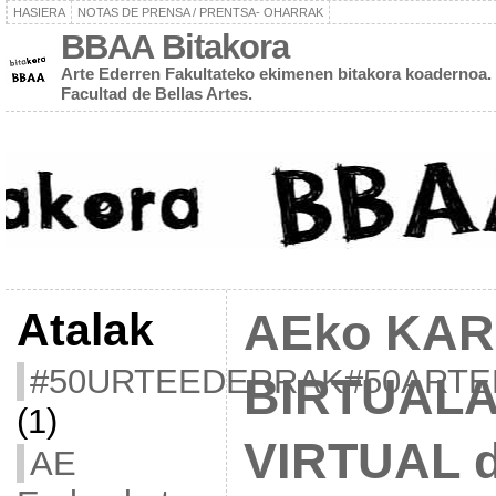
HASIERA
NOTAS DE PRENSA / PRENTSA- OHARRAK
BBAA Bitakora
Arte Ederren Fakultateko ekimenen bitakora koadernoa. 
Facultad de Bellas Artes.
Atalak
AEko KA
#50URTEEDERRAK#50ART
BIRTUALA
(1)
VIRTUAL 
AE