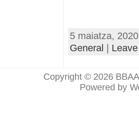
5 maiatza, 2020
General
|
Leave
Copyright © 2026
BBAA 
Powered by
W