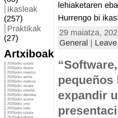
lehiaketaren eb
Ikasleak
Hurrengo bi ikas
(257)
Praktikak
29 maiatza, 202
(27)
General
|
Leave
Artxiboak
“Software,
2026(e)ko uztaila
2026(e)ko ekaina
2026(e)ko maiatza
pequeños 
2026(e)ko apirila
2026(e)ko martxoa
2026(e)ko otsaila
2026(e)ko urtarrila
expandir 
2025(e)ko abendua
2025(e)ko azaroa
2025(e)ko urria
presentaci
2025(e)ko iraila
2025(e)ko uztaila
2025(e)ko ekaina