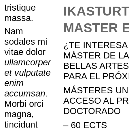
tristique
IKASTUR
massa.
MASTER 
Nam
sodales mi
¿TE INTERESA
vitae dolor
MÁSTER DE LA
ullamcorper
BELLAS ARTES
et vulputate
PARA EL PRÓX
enim
MÁSTERES UN
accumsan
.
ACCESO AL P
Morbi orci
DOCTORADO
magna,
tincidunt
– 60 ECTS