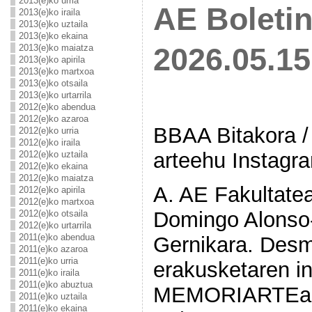
2013(e)ko urria
AE Boletin
2013(e)ko iraila
2013(e)ko uztaila
2013(e)ko ekaina
2013(e)ko maiatza
2026.05.15
2013(e)ko apirila
2013(e)ko martxoa
2013(e)ko otsaila
2013(e)ko urtarrila
2012(e)ko abendua
2012(e)ko azaroa
BBAA Bitakora /
2012(e)ko urria
2012(e)ko iraila
arteehu Instagr
2012(e)ko uztaila
2012(e)ko ekaina
2012(e)ko maiatza
A. AE Fakultatea 
2012(e)ko apirila
2012(e)ko martxoa
Domingo Alonso-r
2012(e)ko otsaila
2012(e)ko urtarrila
2011(e)ko abendua
Gernikara. Desm
2011(e)ko azaroa
2011(e)ko urria
erakusketaren i
2011(e)ko iraila
2011(e)ko abuztua
MEMORIARTEan T
2011(e)ko uztaila
2011(e)ko ekaina