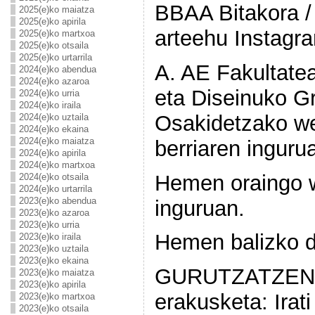
BBAA Bitakora /
2025(e)ko maiatza
2025(e)ko apirila
arteehu Instagr
2025(e)ko martxoa
2025(e)ko otsaila
2025(e)ko urtarrila
A. AE Fakultatea 
2024(e)ko abendua
2024(e)ko azaroa
eta Diseinuko G
2024(e)ko urria
2024(e)ko iraila
Osakidetzako w
2024(e)ko uztaila
2024(e)ko ekaina
2024(e)ko maiatza
berriaren inguru
2024(e)ko apirila
2024(e)ko martxoa
Hemen oraingo 
2024(e)ko otsaila
2024(e)ko urtarrila
2023(e)ko abendua
inguruan.
2023(e)ko azaroa
2023(e)ko urria
Hemen balizko d
2023(e)ko iraila
2023(e)ko uztaila
2023(e)ko ekaina
GURUTZATZEN
2023(e)ko maiatza
2023(e)ko apirila
erakusketa: Irat
2023(e)ko martxoa
2023(e)ko otsaila