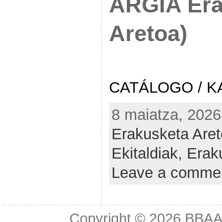
ARGIA Era
Aretoa)
CATÁLOGO / K
8 maiatza, 2026
Erakusketa Are
Ekitaldiak,
Erak
Leave a comme
Copyright © 2026
BBAA 