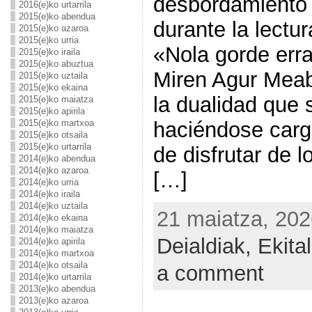
desbordamiento
2016(e)ko urtarrila
2015(e)ko abendua
durante la lectu
2015(e)ko azaroa
2015(e)ko urria
«Nola gorde err
2015(e)ko iraila
2015(e)ko abuztua
Miren Agur Mea
2015(e)ko uztaila
2015(e)ko ekaina
la dualidad que s
2015(e)ko maiatza
2015(e)ko apirila
2015(e)ko martxoa
haciéndose cargo
2015(e)ko otsaila
2015(e)ko urtarrila
de disfrutar de l
2014(e)ko abendua
2014(e)ko azaroa
[…]
2014(e)ko urria
2014(e)ko iraila
2014(e)ko uztaila
21 maiatza, 202
2014(e)ko ekaina
2014(e)ko maiatza
Deialdiak,
Ekita
2014(e)ko apirila
2014(e)ko martxoa
2014(e)ko otsaila
a comment
2014(e)ko urtarrila
2013(e)ko abendua
2013(e)ko azaroa