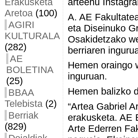
arteehu Instagr
Erakusketa
Aretoa
(100)
A. AE Fakultatea 
AGIRI
eta Diseinuko G
KULTURALA
Osakidetzako w
(282)
berriaren inguru
AE
Hemen oraingo 
BOLETINA
inguruan.
(25)
Hemen balizko d
BBAA
Telebista
(2)
“Artea Gabriel A
Berriak
erakusketa. AE 
(829)
Arte Ederren Fak