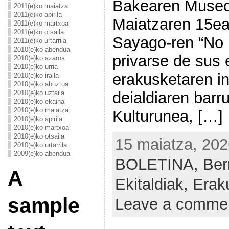
Bakearen Museo
2011(e)ko maiatza
2011(e)ko apirila
Maiatzaren 15ea
2011(e)ko martxoa
2011(e)ko otsaila
Sayago-ren “No l
2011(e)ko urtarrila
2010(e)ko abendua
privarse de sus 
2010(e)ko azaroa
2010(e)ko urria
erakusketaren 
2010(e)ko iraila
2010(e)ko abuztua
deialdiaren bar
2010(e)ko uztaila
2010(e)ko ekaina
2010(e)ko maiatza
Kulturunea, […]
2010(e)ko apirila
2010(e)ko martxoa
2010(e)ko otsaila
15 maiatza, 202
2010(e)ko urtarrila
2009(e)ko abendua
BOLETINA,
Ber
A
Ekitaldiak,
Erak
sample
Leave a comme