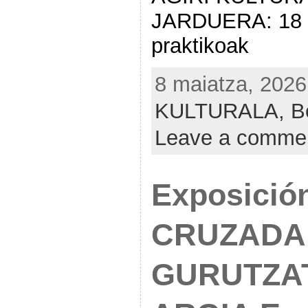
JARDUERA: 18 o
praktikoak
8 maiatza, 2026
KULTURALA,
B
Leave a comme
Exposició
CRUZADA 
GURUTZA