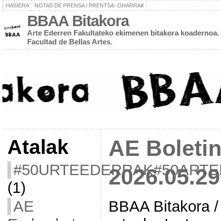
HASIERA
NOTAS DE PRENSA / PRENTSA- OHARRAK
BBAA Bitakora
Arte Ederren Fakultateko ekimenen bitakora koadernoa. 
Facultad de Bellas Artes.
Atalak
AE Boletin
#50URTEEDERRAK#50ART
2026.05.29
(1)
BBAA Bitakora /
AE