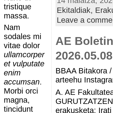
14 maiatza, 202
tristique
Ekitaldiak,
Erak
massa.
Leave a comme
Nam
sodales mi
AE Boletin
vitae dolor
2026.05.08
ullamcorper
et vulputate
BBAA Bitakora /
enim
arteehu Instagr
accumsan
.
Morbi orci
A. AE Fakultatea 
magna,
GURUTZATZEN
tincidunt
erakusketa: Irat