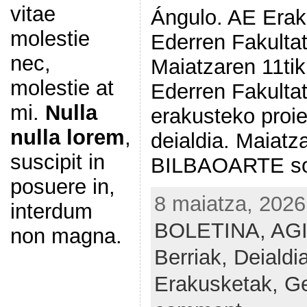
vitae
Ángulo. AE Erak
molestie
Ederren Fakultat
nec,
Maiatzaren 11tik
molestie at
Ederren Fakult
mi.
Nulla
erakusteko proi
nulla lorem
,
deialdia. Maiatza
suscipit in
BILBAOARTE so
posuere in,
8 maiatza, 2026
interdum
BOLETINA,
AGI
non magna.
Berriak,
Deialdi
Erakusketak,
Ge