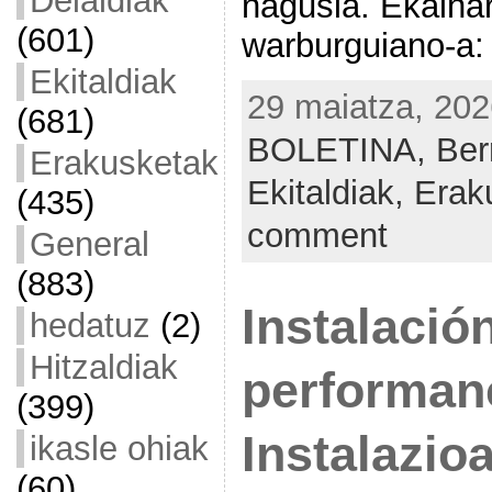
Deialdiak
nagusia. Ekainar
(601)
warburguiano-a:
Ekitaldiak
29 maiatza, 202
(681)
BOLETINA,
Ber
Erakusketak
Ekitaldiak,
Erak
(435)
comment
General
(883)
Instalació
hedatuz
(2)
Hitzaldiak
performa
(399)
Instalazioa
ikasle ohiak
(60)