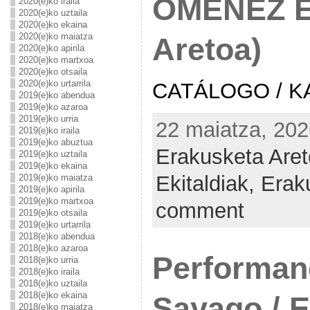
OMENEZ E
2020(e)ko iraila
2020(e)ko uztaila
2020(e)ko ekaina
2020(e)ko maiatza
Aretoa)
2020(e)ko apirila
2020(e)ko martxoa
2020(e)ko otsaila
2020(e)ko urtarrila
CATÁLOGO / K
2019(e)ko abendua
2019(e)ko azaroa
2019(e)ko urria
22 maiatza, 202
2019(e)ko iraila
2019(e)ko abuztua
Erakusketa Are
2019(e)ko uztaila
2019(e)ko ekaina
Ekitaldiak,
Erak
2019(e)ko maiatza
2019(e)ko apirila
2019(e)ko martxoa
comment
2019(e)ko otsaila
2019(e)ko urtarrila
2018(e)ko abendua
2018(e)ko azaroa
Performanc
2018(e)ko urria
2018(e)ko iraila
2018(e)ko uztaila
2018(e)ko ekaina
Sayago / 
2018(e)ko maiatza