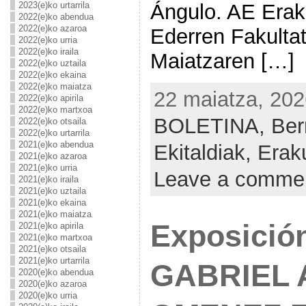
2023(e)ko urtarrila
Ángulo. AE Erak
2022(e)ko abendua
2022(e)ko azaroa
Ederren Fakultat
2022(e)ko urria
2022(e)ko iraila
Maiatzaren […]
2022(e)ko uztaila
2022(e)ko ekaina
2022(e)ko maiatza
22 maiatza, 202
2022(e)ko apirila
2022(e)ko martxoa
BOLETINA,
Ber
2022(e)ko otsaila
2022(e)ko urtarrila
2021(e)ko abendua
Ekitaldiak,
Erak
2021(e)ko azaroa
2021(e)ko urria
Leave a comme
2021(e)ko iraila
2021(e)ko uztaila
2021(e)ko ekaina
2021(e)ko maiatza
Exposició
2021(e)ko apirila
2021(e)ko martxoa
2021(e)ko otsaila
2021(e)ko urtarrila
GABRIEL 
2020(e)ko abendua
2020(e)ko azaroa
2020(e)ko urria