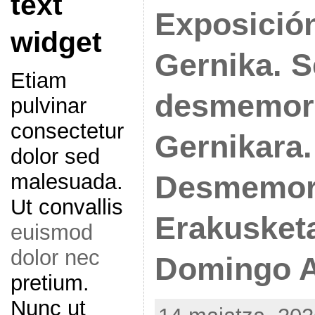
text
Exposición
widget
Gernika. 
Etiam
desmemoria
pulvinar
consectetur
Gernikara.
dolor sed
malesuada.
Desmemori
Ut convallis
Erakusketa
euismod
dolor nec
Domingo 
pretium.
Nunc ut