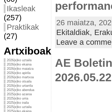
performan
Ikasleak
(257)
26 maiatza, 202
Praktikak
Ekitaldiak,
Erak
(27)
Leave a comme
Artxiboak
AE Boletin
2026(e)ko uztaila
2026(e)ko ekaina
2026(e)ko maiatza
2026(e)ko apirila
2026.05.22
2026(e)ko martxoa
2026(e)ko otsaila
2026(e)ko urtarrila
2025(e)ko abendua
2025(e)ko azaroa
2025(e)ko urria
2025(e)ko iraila
2025(e)ko uztaila
2025(e)ko ekaina