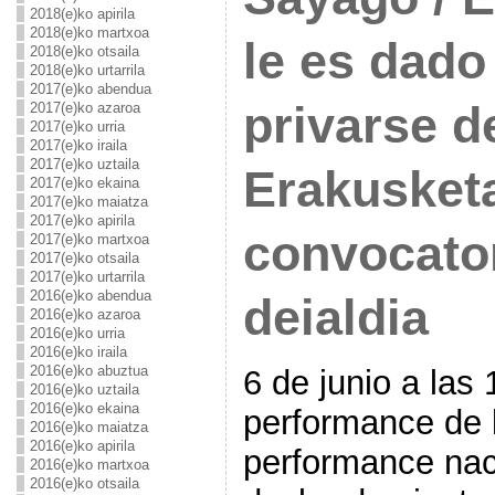
2018(e)ko apirila
2018(e)ko martxoa
le es dado
2018(e)ko otsaila
2018(e)ko urtarrila
2017(e)ko abendua
privarse d
2017(e)ko azaroa
2017(e)ko urria
2017(e)ko iraila
2017(e)ko uztaila
Erakusketa
2017(e)ko ekaina
2017(e)ko maiatza
2017(e)ko apirila
convocat
2017(e)ko martxoa
2017(e)ko otsaila
2017(e)ko urtarrila
2016(e)ko abendua
deialdia
2016(e)ko azaroa
2016(e)ko urria
2016(e)ko iraila
2016(e)ko abuztua
6 de junio a las
2016(e)ko uztaila
2016(e)ko ekaina
performance de l
2016(e)ko maiatza
2016(e)ko apirila
performance na
2016(e)ko martxoa
2016(e)ko otsaila