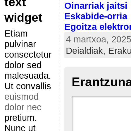
text
Oinarriak jaitsi
widget
Eskabide-orria
Egoitza elektro
Etiam
4 martxoa, 2025
pulvinar
Deialdiak,
Erak
consectetur
dolor sed
malesuada.
Erantzuna
Ut convallis
euismod
dolor nec
pretium.
Nunc ut