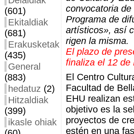
Deialdiak
convocatoria de
(601)
Programa de dif
Ekitaldiak
artísticos
»
, así
(681)
rigen la misma.
Erakusketak
El plazo de pres
(435)
finaliza el 12 d
General
El Centro Cultu
(883)
Facultad de Bell
hedatuz
(2)
EHU realizan es
Hitzaldiak
objetivo es la s
(399)
proyectos de cre
ikasle ohiak
estén en una fa
(60)