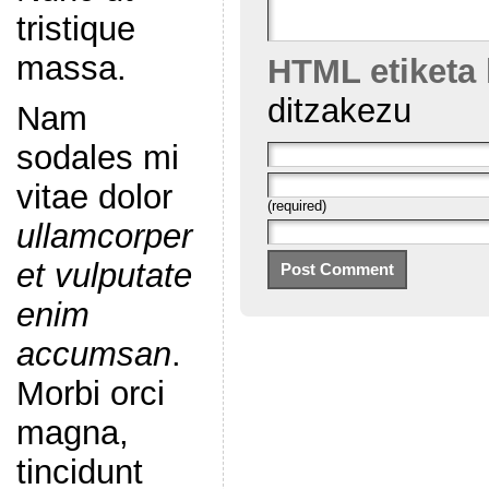
tristique
massa.
HTML etiketa
ditzakezu
Nam
sodales mi
vitae dolor
(required)
ullamcorper
et vulputate
enim
accumsan
.
Morbi orci
magna,
tincidunt