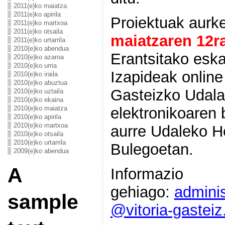
2011(e)ko maiatza
2011(e)ko apirila
Proiektuak aurk
2011(e)ko martxoa
2011(e)ko otsaila
maiatzaren 12r
2011(e)ko urtarrila
2010(e)ko abendua
Erantsitako esk
2010(e)ko azaroa
2010(e)ko urria
Izapideak online 
2010(e)ko iraila
2010(e)ko abuztua
Gasteizko Udala
2010(e)ko uztaila
2010(e)ko ekaina
2010(e)ko maiatza
elektronikoaren 
2010(e)ko apirila
2010(e)ko martxoa
aurre Udaleko He
2010(e)ko otsaila
2010(e)ko urtarrila
Bulegoetan.
2009(e)ko abendua
A
Informazio
gehiago:
admini
sample
@vitoria-gasteiz