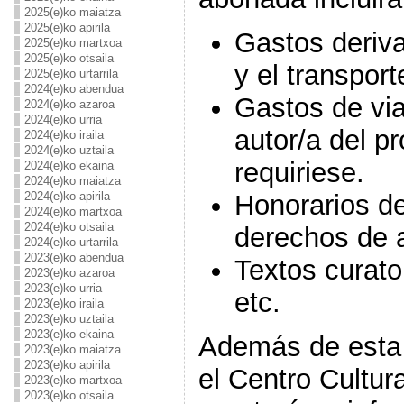
2025(e)ko maiatza
2025(e)ko apirila
Gastos deriv
2025(e)ko martxoa
2025(e)ko otsaila
y el transport
2025(e)ko urtarrila
2024(e)ko abendua
Gastos de via
2024(e)ko azaroa
2024(e)ko urria
autor/a del pr
2024(e)ko iraila
2024(e)ko uztaila
requiriese.
2024(e)ko ekaina
2024(e)ko maiatza
2024(e)ko apirila
Honorarios de
2024(e)ko martxoa
2024(e)ko otsaila
derechos de a
2024(e)ko urtarrila
2023(e)ko abendua
Textos curato
2023(e)ko azaroa
2023(e)ko urria
etc.
2023(e)ko iraila
2023(e)ko uztaila
2023(e)ko ekaina
Además de esta
2023(e)ko maiatza
2023(e)ko apirila
el Centro Cultu
2023(e)ko martxoa
2023(e)ko otsaila