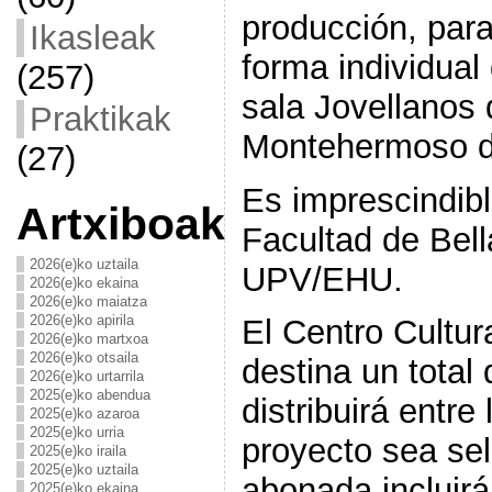
producción, par
Ikasleak
forma individual
(257)
sala Jovellanos 
Praktikak
Montehermoso du
(27)
Es imprescindibl
Artxiboak
Facultad de Bell
2026(e)ko uztaila
UPV/EHU.
2026(e)ko ekaina
2026(e)ko maiatza
2026(e)ko apirila
El Centro Cultu
2026(e)ko martxoa
2026(e)ko otsaila
destina un total 
2026(e)ko urtarrila
2025(e)ko abendua
distribuirá entre
2025(e)ko azaroa
2025(e)ko urria
proyecto sea se
2025(e)ko iraila
2025(e)ko uztaila
abonada incluirá
2025(e)ko ekaina