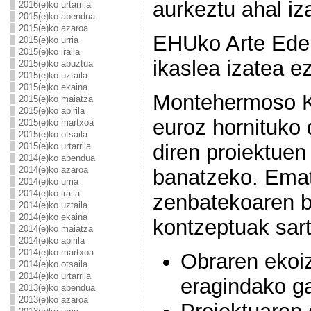
aurkeztu ahal iz
2016(e)ko urtarrila
2015(e)ko abendua
2015(e)ko azaroa
EHUko Arte Eder
2015(e)ko urria
2015(e)ko iraila
ikaslea izatea e
2015(e)ko abuztua
2015(e)ko uztaila
2015(e)ko ekaina
Montehermoso K
2015(e)ko maiatza
2015(e)ko apirila
euroz hornituko 
2015(e)ko martxoa
2015(e)ko otsaila
diren proiektuen
2015(e)ko urtarrila
2014(e)ko abendua
2014(e)ko azaroa
banatzeko. Ema
2014(e)ko urria
2014(e)ko iraila
zenbatekoaren 
2014(e)ko uztaila
2014(e)ko ekaina
kontzeptuak sart
2014(e)ko maiatza
2014(e)ko apirila
2014(e)ko martxoa
Obraren ekoi
2014(e)ko otsaila
2014(e)ko urtarrila
eragindako g
2013(e)ko abendua
2013(e)ko azaroa