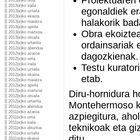
Proiektuaren 
2013(e)ko urria
2013(e)ko iraila
egonaldiek e
2013(e)ko uztaila
2013(e)ko ekaina
halakorik bad
2013(e)ko maiatza
2013(e)ko apirila
Obra ekoizte
2013(e)ko martxoa
2013(e)ko otsaila
ordainsariak 
2013(e)ko urtarrila
2012(e)ko abendua
dagozkienak.
2012(e)ko azaroa
2012(e)ko urria
2012(e)ko iraila
Testu kurator
2012(e)ko uztaila
2012(e)ko ekaina
etab.
2012(e)ko maiatza
2012(e)ko apirila
2012(e)ko martxoa
Diru-hornidura h
2012(e)ko otsaila
2012(e)ko urtarrila
Montehermoso k
2011(e)ko abendua
2011(e)ko azaroa
azpiegitura, ahol
2011(e)ko urria
2011(e)ko iraila
teknikoak eta giz
2011(e)ko abuztua
2011(e)ko uztaila
ditu.
2011(e)ko ekaina