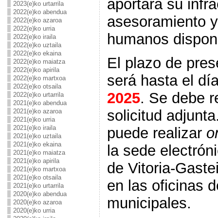
aportará su infra
2023(e)ko urtarrila
2022(e)ko abendua
asesoramiento y
2022(e)ko azaroa
2022(e)ko urria
humanos disponi
2022(e)ko iraila
2022(e)ko uztaila
2022(e)ko ekaina
El plazo de pres
2022(e)ko maiatza
2022(e)ko apirila
será
hasta el dí
2022(e)ko martxoa
2022(e)ko otsaila
2025
.
Se debe re
2022(e)ko urtarrila
2021(e)ko abendua
solicitud adjunta
2021(e)ko azaroa
2021(e)ko urria
2021(e)ko iraila
puede realizar
o
2021(e)ko uztaila
2021(e)ko ekaina
la sede electrón
2021(e)ko maiatza
2021(e)ko apirila
de Vitoria-Gaste
2021(e)ko martxoa
2021(e)ko otsaila
en las oficinas 
2021(e)ko urtarrila
2020(e)ko abendua
municipales.
2020(e)ko azaroa
2020(e)ko urria