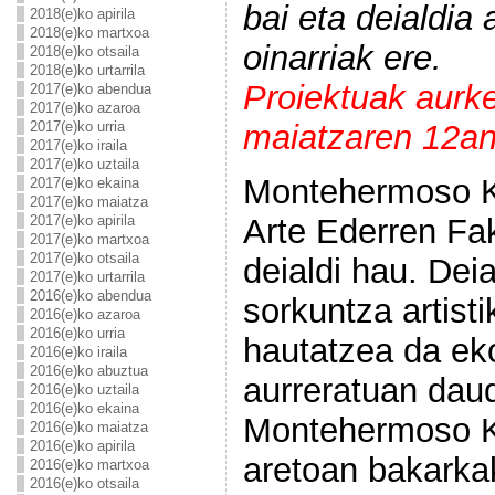
bai eta deialdia
2018(e)ko apirila
2018(e)ko martxoa
oinarriak ere.
2018(e)ko otsaila
2018(e)ko urtarrila
Proiektuak aurk
2017(e)ko abendua
2017(e)ko azaroa
2017(e)ko urria
maiatzaren 12an
2017(e)ko iraila
2017(e)ko uztaila
Montehermoso K
2017(e)ko ekaina
2017(e)ko maiatza
2017(e)ko apirila
Arte Ederren Fak
2017(e)ko martxoa
2017(e)ko otsaila
deialdi hau. Dei
2017(e)ko urtarrila
2016(e)ko abendua
sorkuntza artisti
2016(e)ko azaroa
2016(e)ko urria
hautatzea da ek
2016(e)ko iraila
2016(e)ko abuztua
aurreratuan dau
2016(e)ko uztaila
2016(e)ko ekaina
Montehermoso K
2016(e)ko maiatza
2016(e)ko apirila
aretoan bakarka
2016(e)ko martxoa
2016(e)ko otsaila