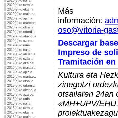
2020(e)ko iraila
2020(e)ko uztaila
Más
2020(e)ko ekaina
2020(e)ko maiatza
información:
adm
2020(e)ko apirila
2020(e)ko martxoa
oso@vitoria-gast
2020(e)ko otsaila
2020(e)ko urtarrila
2019(e)ko abendua
Descargar bas
2019(e)ko azaroa
2019(e)ko urria
Impreso de soli
2019(e)ko iraila
2019(e)ko abuztua
2019(e)ko uztaila
Tramitación en 
2019(e)ko ekaina
2019(e)ko maiatza
2019(e)ko apirila
Kultura eta Hez
2019(e)ko martxoa
2019(e)ko otsaila
zinegotzi ordez
2019(e)ko urtarrila
2018(e)ko abendua
otsailaren 24an 
2018(e)ko azaroa
2018(e)ko urria
«MH+UPV/EHU. 
2018(e)ko iraila
2018(e)ko uztaila
proiektuakezagu
2018(e)ko ekaina
2018(e)ko maiatza