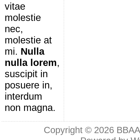
vitae
molestie
nec,
molestie at
mi.
Nulla
nulla lorem
,
suscipit in
posuere in,
interdum
non magna.
Copyright © 2026
BBAA 