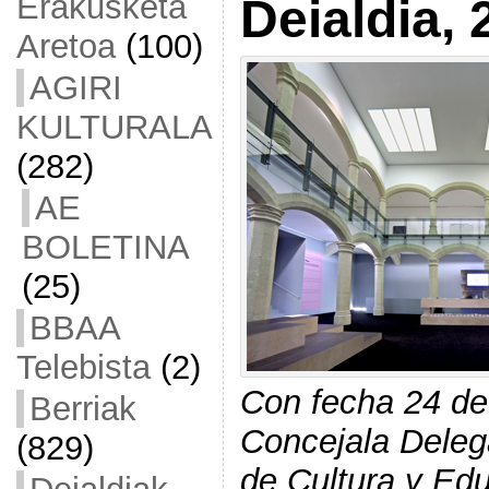
Erakusketa
Deialdia, 
Aretoa
(100)
AGIRI
KULTURALA
(282)
AE
BOLETINA
(25)
BBAA
Telebista
(2)
Con fecha 24 de 
Berriak
Concejala Deleg
(829)
de Cultura y Ed