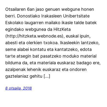
Otsailaren 6an jaso genuen webgune honen
berri. Donostiako Irakasleen Unibertsitate
Eskolako laugarren mailako ikasle talde batek
egindako webgunea da HitzKeta
(http://hitzketa.webnode.es), euskal ipuin,
abesti eta olerkien txokoa. Ikasleekin lantzeko,
seme alabei kontatu eta kantatzeko, edota
tarte atsegin bat pasatzeko moduko material
bilduma da, eta materiala euskaraz badago ere,
azalpenak lehenik euskaraz eta ondoren
gaztelaniaz gehitu […]
8 otsaila, 2018