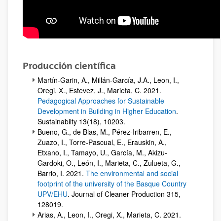
Producción científica
Martín-Garin, A., Millán-García, J.A., Leon, I.,
Oregi, X., Estevez, J., Marieta, C. 2021.
Pedagogical Approaches for Sustainable
Development in Building in Higher Education
.
Sustainabilty 13(18), 10203.
Bueno, G., de Blas, M., Pérez-Iribarren, E.,
Zuazo, I., Torre-Pascual, E., Erauskin, A.,
Etxano, I., Tamayo, U., García, M., Akizu-
Gardoki, O., León, I., Marieta, C., Zulueta, G.,
Barrio, I. 2021.
The environmental and social
footprint of the university of the Basque Country
UPV/EHU
. Journal of Cleaner Production 315,
128019.
Arias, A., Leon, I., Oregi, X., Marieta, C. 2021.