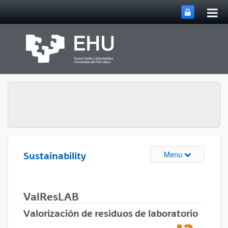
Tog
Skip to Main Content
mai
nav
Toggle site n
Menu
Sustainability
ValResLAB
Valorización de residuos de laboratorio