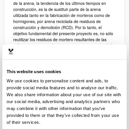
de la arena, la tendencia de los últimos tiempos en
construcción, es la de sustituir parte de la arena
utilizada tanto en la fabricación de morteros como de
hormigones, por arena reciclada de residuos de
construcción y demolición (RCD). Por lo tanto, el
objetivo fundamental del presente proyecto es, no sólo
reutilizar los residuos de mortero resultantes de las
prácticas con materiales cementosos, sino que también
concienciar al estudiantado de la necesidad de una
economía circular en el área de la construcción.
Coordinadora:
Cristina Marieta Gorriti
This website uses cookies
Email de contacto:
cristina.marieta@ehu.eus
Centros implicados:
We use cookies to personalise content and ads, to
Escuela de Ingeniería de Gipuzkoa
provide social media features and to analyse our traffic.
Escuela Técnica Superior de Arquitectura
We also share information about your use of our site with
Edición del Programa CBL:
IV (2020/21)
our social media, advertising and analytics partners who
may combine it with other information that you’ve
provided to them or that they’ve collected from your use
Vídeos
of their services.
ValResLAB 1