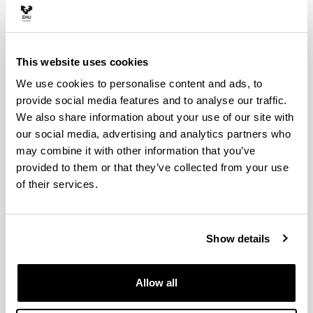
procesado y caracterización de poliimidas novedosas
potencialmente piezoeléctricas a elevada temperatura,
conteniendo funcionalidades fuertemente polares,
susceptibles de ordenarse mediante la aplicación de un
This website uses cookies
campo eléctrico externo.
We use cookies to personalise content and ads, to
Por otra parte, otro de nuestros objetivos es desarrollar
provide social media features and to analyse our traffic.
materiales multiferroicos a partir de las poliimidas
We also share information about your use of our site with
piezoeléctricas sintetizadas. Estos materiales están
our social media, advertising and analytics partners who
despertando gran interés por su gran efecto
may combine it with other information that you’ve
magnetoeléctrico (ME), típico de materiales inteligentes
en que un estímulo (eléctrico, magnético, térmico),
provided to them or that they’ve collected from your use
provoca una actuación de carácter distinto (mecánica,
of their services.
óptica, etc.). Estos materiales permiten una gran
variedad de aplicaciones, pero para ser interesantes
industrialmente se necesita un acoplo ME
Show details
suficientemente grande. Esta mejora del acoplo puede
lograrse utilizando composites en lugar de materiales
de una sola fase.
Allow all
POLÍMEROS CON MEMORIA DE FORMA
Los materiales con memoria de forma son aquéllos