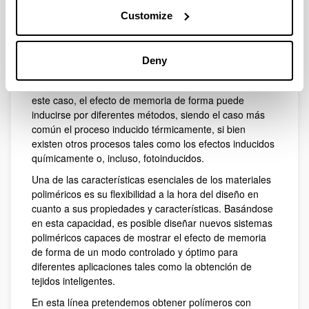
capaces de deformarse y recuperar una forma
Customize
predeterminada tras la aplicación de ciertos estímulos
externos. Existen diferentes ejemplos de polímeros con
esta capacidad pero, de forma general, en todos ellos
Deny
el proceso se basa en una fase de programación de la
forma y otra etapa de recuperación de la misma. En
este caso, el efecto de memoria de forma puede
inducirse por diferentes métodos, siendo el caso más
común el proceso inducido térmicamente, si bien
existen otros procesos tales como los efectos inducidos
químicamente o, incluso, fotoinducidos.
Una de las características esenciales de los materiales
poliméricos es su flexibilidad a la hora del diseño en
cuanto a sus propiedades y características. Basándose
en esta capacidad, es posible diseñar nuevos sistemas
poliméricos capaces de mostrar el efecto de memoria
de forma de un modo controlado y óptimo para
diferentes aplicaciones tales como la obtención de
tejidos inteligentes.
En esta línea pretendemos obtener polímeros con