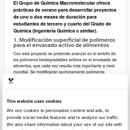
El Grupo de Química Macromolecular ofrece
prácticas de verano para desarrollar proyectos
de uno o dos meses de duración para
estudiantes de tercero y cuarto del Grado de
Química (Ingeniería Química o similar).
1. Modificación superficial de polímeros
para el envasado activo de alimentos
Con este proyecto se pretende avanzar en el ámbito de
los polímeros biodegradables activos en el envasado de
alimentos, que cada vez resulta más importante a nivel
mundial. Se modificarán químicamente polímeros
biodegradables con el fin de dotarles de propiedades
antibacterianas para deliberadamente actuar y extender
la vida útil del alimento aumentando su calidad,
seguridad, propiedades sensoriales y simplificando su
This website uses cookies
procesado, atendiendo a la demanda actual de
alimentos más naturales y frescos.
We use cookies to personalise content and ads, to
2. Polímeros antibacterianos para
provide social media features and to analyse our traffic.
aplicaciones biomédicas
We also share information about your use of our site with