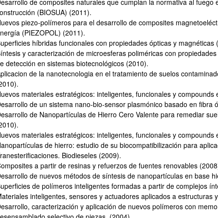
esarrollo de composites naturales que cumplan la normativa al fuego en
onstrucción (BIOSUA) (2011).
uevos piezo-polímeros para el desarrollo de composites magnetoeléctr
nergía (PIEZOPOL) (2011).
uperficies híbridas funcionales con propiedades ópticas y magnéticas
íntesis y caracterización de microesferas poliméricas con propiedade
e detección en sistemas biotecnológicos (2010).
plicacion de la nanotecnologia en el tratamiento de suelos contamina
2010).
bpages
uevos materiales estratégicos: inteligentes, funcionales y compounds 
esarrollo de un sistema nano-bio-sensor plasmónico basado en fibra ó
esarrollo de Nanopartículas de Hierro Cero Valente para remediar s
2010).
uevos materiales estratégicos: inteligentes, funcionales y compounds 
anopartículas de hierro: estudio de su biocompatibilización para aplica
ranesterificaciones. Biodieseles (2009).
bpages
omposites a partir de resinas y refuerzos de fuentes renovables (2008
esarrollo de nuevos métodos de síntesis de nanopartículas en base hi
uperficies de polímeros inteligentes formadas a partir de complejos ín
ateriales inteligentes, sensores y actuadores aplicados a estructuras y
bpages
esarrollo, caracterización y aplicación de nuevos polímeros con memor
esensamblado selectivo de piezas. (2004).