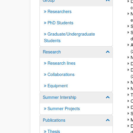
Group
D
c
Researchers
N
e
PhD Students
S
S
Graduate/Undergraduate
d
Students
A
(
Research
Show/hide su
N
Research lines
D
D
Collaborations
(
N
Equipment
N
T
Summer Intership
Show/hide su
C
D
Summer Projects
S
M
Publications
Show/hide su
D
Thesis
d