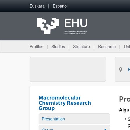
Skip to Main Content
Euskara
Español
Profiles
Studies
Structure
Research
Uni
Macromolecular
Pr
Chemistry Research
Group
Algu
Presentation
S
(
Show/hide su