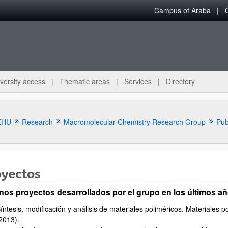
Campus of Araba
versity access
Thematic areas
Services
Directory
EHU
Research
Macromolecular Chemistry Research Group
Pub
oyectos
nos proyectos desarrollados por el grupo en los últimos a
íntesis, modificación y análisis de materiales poliméricos. Materiales po
2013).
bpages