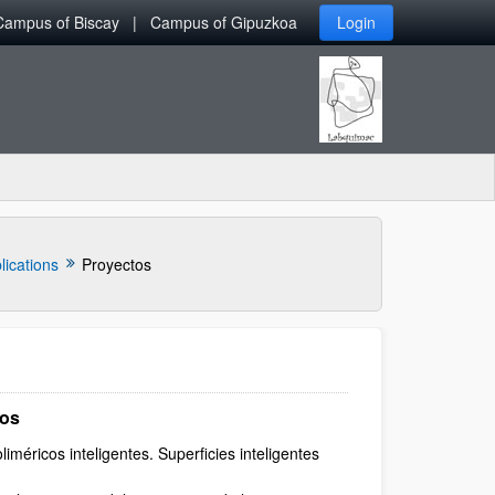
Campus of Biscay
Campus of Gipuzkoa
Login
lications
Proyectos
ños
liméricos inteligentes. Superficies inteligentes