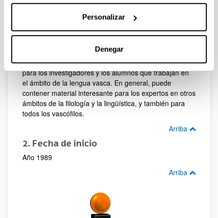
algunos de ellos: el homenaje a Mitxelena en 1991, y
posteriormente los homenajes a Rijk, a Larry Traski, a
Personalizar
Patxi Goenaga y a Beñat Oihartzabal.
Los libros ya mencionados y los que están de camino
Denegar
hacen que tanto la lección de suplementos del ASJU
como la propia revista sean un material imprescindible
para los investigadores y los alumnos que trabajan en
el ámbito de la lengua vasca. En general, puede
contener material interesante para los expertos en otros
ámbitos de la filología y la lingüística, y también para
todos los vascófilos.
Arriba
2. Fecha de inicio
Año 1989
Arriba