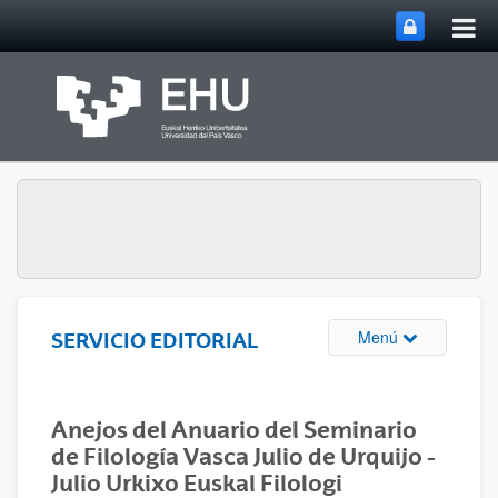
Abri
Saltar al contenido principal
me
prin
Abrir/cerrar m
Menú
SERVICIO EDITORIAL
Anejos del Anuario del Seminario
de Filología Vasca Julio de Urquijo -
Julio Urkixo Euskal Filologi