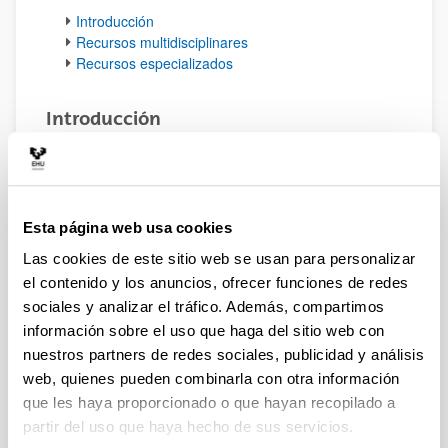
Introducción
Recursos multidisciplinares
Recursos especializados
Introducción
Esta guía pretende servir como orientación para la
obtención de recursos bibliográficos de calidad en un
área determinada. Ten en cuenta las
pautas generales
de búsqueda
válidas para cualquier disciplina.
Esta página web usa cookies
Arriba
Las cookies de este sitio web se usan para personalizar
Recursos multidisciplinares
el contenido y los anuncios, ofrecer funciones de redes
Es muy importante seleccionar fuentes de información
sociales y analizar el tráfico. Además, compartimos
fiables, científicas y de calidad.
información sobre el uso que haga del sitio web con
Catálogo de la Biblioteca Universitaria
.
nuestros partners de redes sociales, publicidad y análisis
Repositorios:
ADDI
y
Recolecta
.
web, quienes pueden combinarla con otra información
Libros electrónicos:
e-Libro
.
que les haya proporcionado o que hayan recopilado a
Revistas electrónicas:
A través del
catálogo
o
partir del uso que haya hecho de sus servicios.
en el
listado AZ
de la web de la Biblioteca.