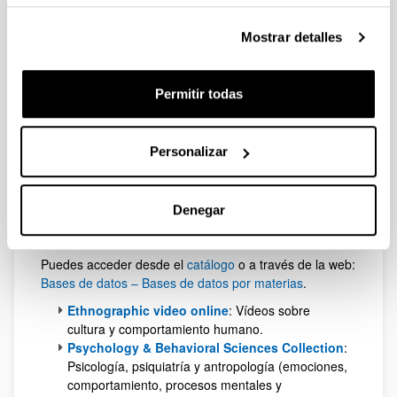
Bases de datos multidisciplinares:
Puedes
acceder desde el
catálogo
o a través de la web:
Mostrar detalles
Bases de datos – Bases de datos por materias
Dialnet
/
CSIC
: Documentos científicos en
castellano de tecnología, ciencias humanas
Permitir todas
y sociales y ciencias de la salud.
Web of Science
/
Scopus
/
Proquest
:
Artículos de revistas científicas, libros y
Personalizar
ponencias de congresos, mayoritariamente
en inglés.
Denegar
Arriba
Recursos especializados
Puedes acceder desde el
catálogo
o a través de la web:
Bases de datos – Bases de datos por materias
.
Ethnographic video online
: Vídeos sobre
cultura y comportamiento humano.
Psychology & Behavioral Sciences Collection
:
Psicología, psiquiatría y antropología (emociones,
comportamiento, procesos mentales y