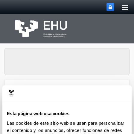
Abri
Saltar al contenido principal
me
prin
Abrir/cerrar m
Menú
Biblioteca
Esta página web usa cookies
Ciencias Sociales y Jurídicas
Las cookies de este sitio web se usan para personalizar
Actividad Física y Deporte
el contenido y los anuncios, ofrecer funciones de redes