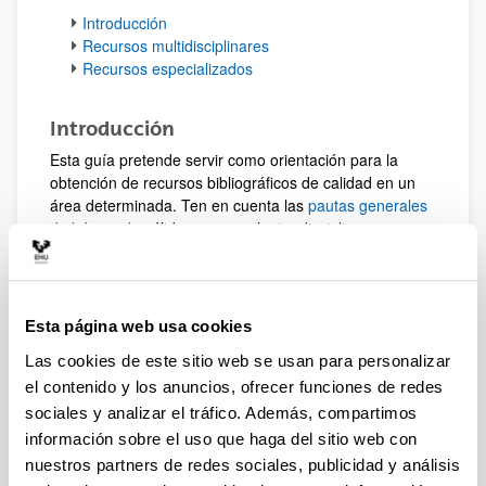
Introducción
Recursos multidisciplinares
Recursos especializados
Introducción
Esta guía pretende servir como orientación para la
obtención de recursos bibliográficos de calidad en un
área determinada. Ten en cuenta las
pautas generales
de búsqueda
válidas para cualquier disciplina.
Arriba
Recursos multidisciplinares
Es muy importante seleccionar fuentes de información
Esta página web usa cookies
fiables, científicas y de calidad.
Las cookies de este sitio web se usan para personalizar
Catálogo de la Biblioteca Universitaria
.
el contenido y los anuncios, ofrecer funciones de redes
Repositorios:
ADDI
y
Recolecta
.
sociales y analizar el tráfico. Además, compartimos
Libros electrónicos:
e-Libro
.
información sobre el uso que haga del sitio web con
Revistas electrónicas:
A través del
catálogo
o
nuestros partners de redes sociales, publicidad y análisis
en el
listado AZ
de la web de la Biblioteca.