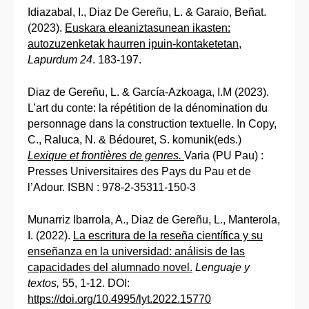
Idiazabal, I., Diaz De Gereñu, L. & Garaio, Beñat.
(2023).
Euskara eleaniztasunean ikasten:
autozuzenketak haurren ipuin-kontaketetan
,
Lapurdum 24
. 183-197.
Diaz de Gereñu, L. & García-Azkoaga, I.M (2023).
L’art du conte: la répétition de la dénomination du
personnage dans la construction textuelle. In Copy,
C., Raluca, N. & Bédouret, S. komunik(eds.)
Lexique et frontières de genres.
Varia (PU Pau) :
Presses Universitaires des Pays du Pau et de
l’Adour. ISBN : 978-2-35311-150-3
Munarriz Ibarrola, A., Diaz de Gereñu, L., Manterola,
I. (2022).
La escritura de la reseña científica y su
enseñanza en la universidad: análisis de las
capacidades del alumnado novel.
Lenguaje y
textos,
55, 1-12. DOI:
https://doi.org/10.4995/lyt.2022.15770