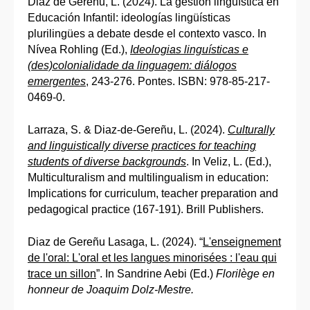
Diaz de Gereñu, L. (2024). La gestión lingüística en
Educación Infantil: ideologías lingüísticas
plurilingües a debate desde el contexto vasco. In
Nívea Rohling (Ed.),
Ideologias linguísticas e
(des)colonialidade da linguagem: diálogos
emergentes
, 243-276. Pontes. ISBN: 978-85-217-
0469-0.
Larraza, S. & Diaz-de-Gereñu, L. (2024).
Culturally
and linguistically diverse practices for teaching
students of diverse backgrounds
. In Veliz, L. (Ed.),
Multiculturalism and multilingualism in education:
Implications for curriculum, teacher preparation and
pedagogical practice (167-191). Brill Publishers.
Diaz de Gereñu Lasaga, L. (2024). “
L'enseignement
de l'oral: L'oral et les langues minorisées : l'eau qui
trace un sillon
”. In Sandrine Aebi (Ed.)
Florilège en
honneur de Joaquim Dolz-Mestre.