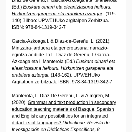
Diaz de Gereñu, I. Garcia-Azkoaga eta I.Manterola
(Ed.)
Euskara oinarri eta eleaniztasuna helburu.
Hizkuntzen garapena eta erabilera aztergai
. (119-
140) Bilbao: UPV/EHUko argitalpen Zerbitzua.
ISBN: 978-84-1319-342-7
Garcia-Azkoaga I. & Diaz-de-Gereñu, L. (2021).
Mintzaira-jarduera eta generotasuna: narrazio-
egintza adibide. In L. Diaz de Gereñu, I. Garcia-
Azkoaga eta I. Manterola (Ed.)
Euskara oinarri eta
eleaniztasuna helburu. Hizkuntzen garapena eta
erabilera aztergai.
(143-162). UPV/EHUko
Argitalpen zerbitzuak. ISBN: 978-84-1319-342-7
Manterola, I., Diaz De Gereñu, L. & Almgren, M.
(2020).
Grammar and text production in secondary
education teaching materials of Basque, Spanish
and English: any possibilities for an integrated
didactics of languages?
Didacticae: Revista de
Investigación en Didácticas Específicas, 8