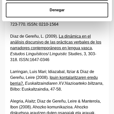
Garcia Azkoaga, Ines & Diaz de Gereñu, Leire
(2009).
Ahozko narratibotasuna
Denegar
interakzionismoaren argitara: kohesio
mekanismoek esaten digutena,
Euskera
, 54 (2-1),
723-770. ISSN: 0210-1564
Diaz de Gereñu, L. (2009).
La dinámica en el
análisis discursivo de las prácticas verbales de los
narradores contemporáneos en lengua vasca,
Estudos Linguísticos/ Linguistic Studies
, 3, 303-
318. ISSN:1647-0346
Larringan, Luis Mari; Idiazabal, Itziar & Diaz de
Gereñu, Leire (2008).
Ipuin kontalaritzaren eredu
berria?.
Euskaltzaindiaren XV.Nazioarteko biltzarra
,
Bilbo: Euskaltzaindia, 47-58.
Alegria, Alaitz; Diaz de Gereñu, Leire & Manterola,
Ibon (2008). Ahozko komunikazioa. Ahozko
diskurtsoa arautzen duten osagaiak eta arauak.