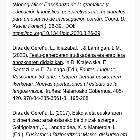
(Monográfico: Enseñanza de la gramática y
educación lingüística: perspectivas internacionales
para un espacio de investigación común. Coord. Dr.
Xavier Fontich)
, 26-39. DOI:
https://doi.org/10.1344/did.2020.8.26-39
Diaz de Gereñu, L., Idiazabal, I. & Larringan, L.M.
(2020),
Testu-generoaren irudikapena eta erabilera
ahozkoaren didaktikan
. In D. Krajewska, E.
Santazilia & E. Zuloaga (Ed.),
Fontes Linguae
Vasconum 50 urte: ekarpen berriak euskararen
ikerketari. Nuevas aportaciones al estudio de la
lengua vasca.
Iruñea: Nafarroako Gobernua. 405-
420. 978-84-235-3561-3. 195-208.
Diaz de Gereñu, L. (2017). Eskola eta euskararen
biziberritzea: arrakastarako baldintzak aztergai.
Goirigolzarri, J., Landabidea, X. & Manterola, I.
(Ed.).
Euskararen Biziberritzea: Marko, diskurtso eta