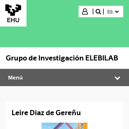
Saltar al contenido principal
IDIOMA S
Iniciar sesión
ES
buscar"
Grupo de Investigación ELEBILAB
Menú
Grupo de Investigación ELEBILAB
Abr
Leire Diaz de Gereñu