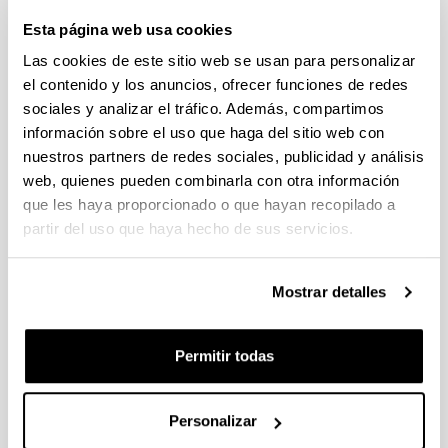
García-Azkoaga I.M., Leire Diaz de Gereñu (2012).
Esta página web usa cookies
Hizkuntza garatzeko baliabideak Curriculuma
Norbanakoari Egokitzeko (CNE) programetan:
Las cookies de este sitio web se usan para personalizar
Sekuentzia Didaktikoaren zenbait gogoeta
el contenido y los anuncios, ofrecer funciones de redes
["Resources for Language Development in
sociales y analizar el tráfico. Además, compartimos
Individualized Curricular Adaptation (ICA):
información sobre el uso que haga del sitio web con
considerations on Didactic Sequences"],
Ikastaria
nuestros partners de redes sociales, publicidad y análisis
18
, 117-135. ISSN: 1137-4446
web, quienes pueden combinarla con otra información
que les haya proporcionado o que hayan recopilado a
Garcia Azkoaga, Ines; Imaz, Ainhoa; Diaz de
partir del uso que haya hecho de sus servicios.
Gereñu, Leire; Alegria, Alaitz (2010).
Ahozkotasunaren irakaskuntza bigarren
hezkuntzako testuliburuetan.
Tantak
22-1, 7-42.
Mostrar detalles
ISSN:0214-9753
Permitir todas
García-Azkoaga I.M., Leire Diaz de Gereñu (2010).
Cohesión en situación de interacción: el caso de la
narración oral,
Estudos Linguísticos
, 5, 177-194.
Personalizar