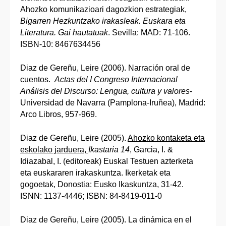
Ahozko komunikazioari dagozkion estrategiak,
Bigarren Hezkuntzako irakasleak. Euskara eta
Literatura. Gai hautatuak
. Sevilla: MAD: 71-106.
ISBN-10: 8467634456
Diaz de Gereñu, Leire (2006). Narración oral de
cuentos.
Actas del I Congreso Internacional
Análisis del Discurso: Lengua, cultura y valores
-
Universidad de Navarra (Pamplona-Iruñea), Madrid:
Arco Libros, 957-969.
Diaz de Gereñu, Leire (2005).
Ahozko kontaketa eta
eskolako jarduera,
Ikastaria 14
, Garcia, I. &
Idiazabal, I. (editoreak) Euskal Testuen azterketa
eta euskararen irakaskuntza. Ikerketak eta
gogoetak, Donostia: Eusko Ikaskuntza, 31-42.
ISNN: 1137-4446; ISBN: 84-8419-011-0
Diaz de Gereñu, Leire (2005). La dinámica en el