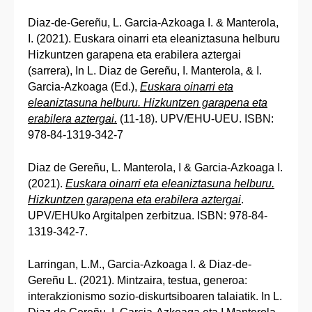
Diaz-de-Gereñu, L. Garcia-Azkoaga I. & Manterola,
I. (2021). Euskara oinarri eta eleaniztasuna helburu
Hizkuntzen garapena eta erabilera aztergai
(sarrera), In L. Diaz de Gereñu, I. Manterola, & I.
Garcia-Azkoaga (Ed.),
Euskara oinarri eta
eleaniztasuna helburu. Hizkuntzen garapena eta
erabilera aztergai.
(11-18). UPV/EHU-UEU. ISBN:
978-84-1319-342-7
Diaz de Gereñu, L. Manterola, I & Garcia-Azkoaga I.
(2021).
Euskara oinarri eta eleaniztasuna helburu.
Hizkuntzen garapena eta erabilera aztergai
.
UPV/EHUko Argitalpen zerbitzua. ISBN: 978-84-
1319-342-7.
Larringan, L.M., Garcia-Azkoaga I. & Diaz-de-
Gereñu L. (2021). Mintzaira, testua, generoa:
interakzionismo sozio-diskurtsiboaren talaiatik. In L.