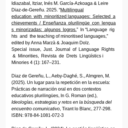
Idiazabal, Itziar, Inés M. García-Azkoaga & Leire
Diaz-de-Gereñu. 2025. “
Multilingual
education with minoritized languages: Selected a
chievements / Enseñanza plurilingüe con lengua
s minorizadas: algunos logros.
” In “Language rig
hts and the teaching of minoritised languages,”
edited by Anna Marzà & Joaquim Dolz.
Special issue, Just. Journal of Language Rights
& Minorities, Revista de Drets Lingüístics i
Minories 4 (1): 167–231.
Diaz de Gereñu, L., Aeby-Daghé, S., Almgren, M.
(2025). Un lugar para la repetición en la escuela:
Prácticas de narración oral en dos contextos
educativos plurilingües, In G. Roman (ed.),
Ideologías, estrategias y retos en la búsqueda del
encuentro comunicativo
, Tirant lo Blanc, 277-298.
ISBN: 978-84-1081-072-3