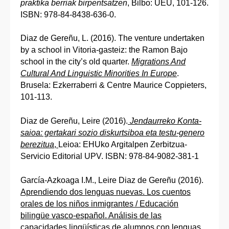
praktika berriak birpentsatzen
, Bilbo: UEU, 101-126.
ISBN: 978-84-8438-636-0.
Diaz de Gereñu, L. (2016). The venture undertaken
by a school in Vitoria-gasteiz: the Ramon Bajo
school in the city’s old quarter.
Migrations And
Cultural And Linguistic Minorities In Europe
.
Brusela: Ezkerraberri & Centre Maurice Coppieters,
101-113.
Diaz de Gereñu, Leire (2016).
Jendaurreko Konta-
saioa: gertakari sozio diskurtsiboa eta testu-genero
berezitua
,
Leioa: EHUko Argitalpen Zerbitzua-
Servicio Editorial UPV. ISBN: 978-84-9082-381-1
García-Azkoaga I.M., Leire Diaz de Gereñu (2016).
Aprendiendo dos lenguas nuevas. Los cuentos
orales de los niños inmigrantes / Educación
bilingüe vasco-español. Análisis de las
capacidades lingüísticas de alumnos con lenguas