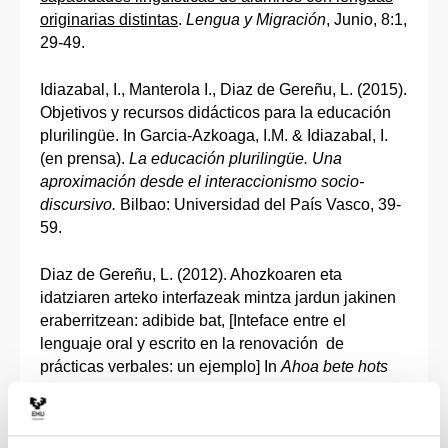
originarias distintas
.
Lengua y Migración
, Junio, 8:1,
29-49.
Idiazabal, I., Manterola I., Diaz de Gereñu, L. (2015).
Objetivos y recursos didácticos para la educación
plurilingüe. In Garcia-Azkoaga, I.M. & Idiazabal, I.
(en prensa).
La educación plurilingüe. Una
aproximación desde el interaccionismo socio-
discursivo.
Bilbao: Universidad del País Vasco, 39-
59.
Diaz de Gereñu, L. (2012). Ahozkoaren eta
idatziaren arteko interfazeak mintza jardun jakinen
eraberritzean: adibide bat, [Inteface entre el
lenguaje oral y escrito en la renovación de
prácticas verbales: un ejemplo] In
Ahoa bete hots
Jardunaldiak, II. Jardunaldiak
, Villabona: Lanku
Bertso Zerbitzuak, 77-108. ISBN: 9788493920791