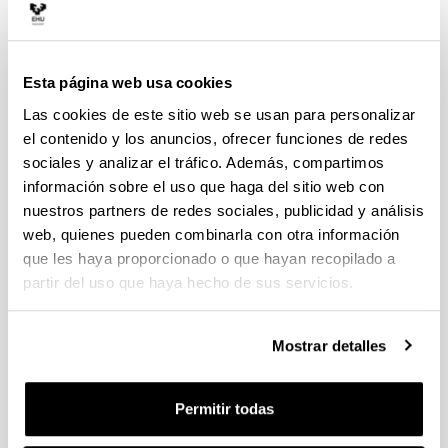
Vice-Dean of Mobility and
Elizabeth Perez
Vocational Guidance
Izaguirre
HEFA-II Vice-Dean of
Esta página web usa cookies
Itziar Iriondo
Practicums and Final
Arana
Las cookies de este sitio web se usan para personalizar
Degree Projects (FDP)
el contenido y los anuncios, ofrecer funciones de redes
Nere Amenabar
sociales y analizar el tráfico. Además, compartimos
Ex -Vice-Dean of Mobility
Perurena
información sobre el uso que haga del sitio web con
nuestros partners de redes sociales, publicidad y análisis
Marian Soroa
Ex -Vice-Dean of Mobility
web, quienes pueden combinarla con otra información
Udabe
que les haya proporcionado o que hayan recopilado a
Jon Umerez
partir del uso que haya hecho de sus servicios.
Filosofia Saileko burua
Urrezola
Balioen Filosofia eta
Mostrar detalles
Pio Perez
Gizarte Antropologia
Aldasoro
Saileko burua
Permitir todas
Bordeleko Unibertsitateko
Marie-Anne
Irakaslea INSPE
Chatêaureynaud