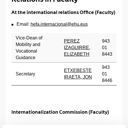
At the international relations Office (Faculty)
Email:
hefa.internacional@ehu.eus
Vice-Dean of
PEREZ
943
Mobility and
IZAGUIRRE,
01
Vocational
ELIZABETH
8443
Guidance
943
ETXEBESTE
Secretary
01
IRAETA, JON
8446
Internationalization Commission (Faculty)