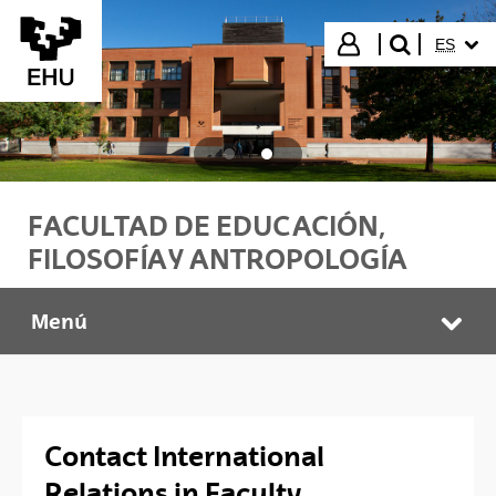
Saltar al contenido principal
IDIOMA
Iniciar sesión
ES
buscar"
FACULTAD DE EDUCACIÓN,
FILOSOFÍA Y ANTROPOLOGÍA
Menú
HEFA Faculty
Abr
Contact International
Relations in Faculty